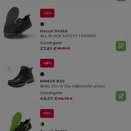
-43%
Result R456X
ALL BLACK SAFETY TRAINER
Günstigste:
27,81 €
48,85 €
-68%
RIMECK B30
Bickz 204 W Die Halbstiefel unisex
Günstigste:
49,57 €
156,78 €
-52%