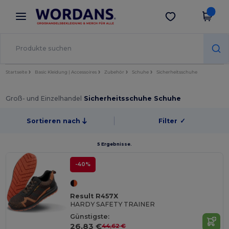
×
Wordans App
App holen
Bessere Preise in der App!
Startseite
Basic Kleidung | Accessoires
Zubehör
Schuhe
Sicherheitsschuhe
Groß- und Einzelhandel
Sicherheitsschuhe Schuhe
Sortieren nach
Filter
✓
5 Ergebnisse.
-40%
Result R457X
HARDY SAFETY TRAINER
Günstigste:
26,83 €
44,62 €