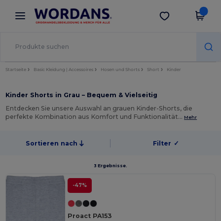
×
Wordans App
App holen
Bessere Preise in der App!
Startseite
Basic Kleidung | Accessoires
Hosen und Shorts
Short
Kinder
Kinder Shorts in Grau – Bequem & Vielseitig
Entdecken Sie unsere Auswahl an grauen Kinder-Shorts, die
perfekte Kombination aus Komfort und Funktionalität…
Mehr
Sortieren nach
Filter
✓
3 Ergebnisse.
-47%
Proact PA153