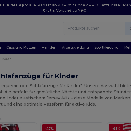
ur in der App:
10 € Rabatt ab 80 € mit Code APP10. Jetzt installieren
Gratis
Versand ab 79€
n
Caps und Mützen
Hemden
Arbeitskleidung
Sportkleidung
Meh
Kinder
hlafanzüge für Kinder
bequeme rote Schlafanzüge für Kinder? Unsere Auswahl bie
ot, die perfekt für gemütliche Nächte und entspannte Stund
nell oder elastischem Jersey-Mix – diese Modelle von Marken 
 und eine optimale Passform für aktive Kids.
e.
-47%
-43%