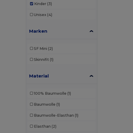
Kinder
(3)
Unisex
(4)
Marken
SF Mini
(2)
Skinnifit
(1)
Material
100% Baumwolle
(1)
Baumwolle
(1)
Baumwolle-Elasthan
(1)
Elasthan
(2)