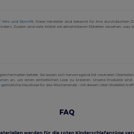
F Mini
und
Skinnifit
. Diese Hersteller sind bekannt für ihre durchdachten 
hindern. Zudem sind viele Artikel mit abnehmbaren Etiketten versehen, was 
eichermaßen beliebt. Sie lassen sich hervorragend mit neutralen Oberteilen
Damen
an, um einen einheitlichen Look zu kreieren. Unsere Produkte sind 
als gemütliche Haushose für das Wochenende – mit diesen roten Modellen treff
FAQ
aterialien werden für die roten Kinderschlafanzüge ve