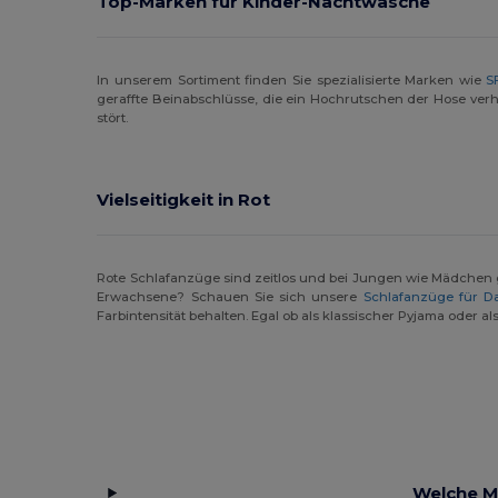
Top-Marken für Kinder-Nachtwäsche
In unserem Sortiment finden Sie spezialisierte Marken wie
S
geraffte Beinabschlüsse, die ein Hochrutschen der Hose ver
stört.
Vielseitigkeit in Rot
Rote Schlafanzüge sind zeitlos und bei Jungen wie Mädchen gl
Erwachsene? Schauen Sie sich unsere
Schlafanzüge für 
Farbintensität behalten. Egal ob als klassischer Pyjama oder 
Welche M