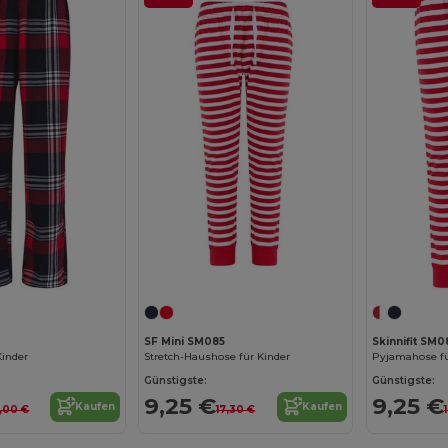
SF Mini SM085
Skinnifit SM0
Kinder
Stretch-Haushose für Kinder
Pyjamahose fü
Günstigste:
Günstigste:
9,25 €
9,25 €
Kaufen
Kaufen
6,00 €
17,30 €