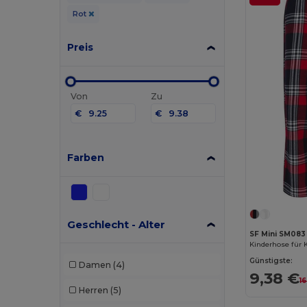
Rot
Preis
Von
Zu
€
€
Farben
Geschlecht - Alter
SF Mini SM083
Kinderhose für 
Günstigste:
Damen
(4)
9,38 €
1
Herren
(5)