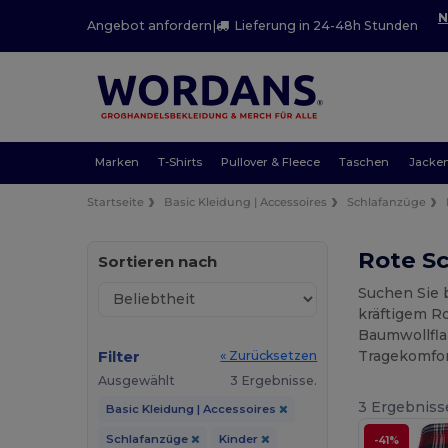
N
Angebot anfordern
|
Lieferung in 24-48h Stunden
Marken
T-Shirts
Pullover & Fleece
Taschen
Jacke
Startseite
Basic Kleidung | Accessoires
Schlafanzüge
Rote Sc
Sortieren nach
Suchen Sie 
kräftigem R
Baumwollfla
Filter
Tragekomfort
« Zurücksetzen
Ausgewählt
3 Ergebnisse.
3 Ergebniss
Basic Kleidung | Accessoires
Schlafanzüge
Kinder
-41%