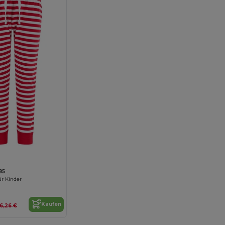
85
r Kinder
Kaufen
16,26 €