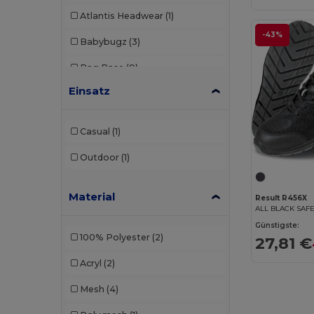
Atlantis Headwear
(1)
-43%
Babybugz
(3)
Bag Base
(9)
Einsatz
Bagbase
(1)
Beechfield
(46)
Casual
(1)
Black&Match
(2)
Outdoor
(1)
Buff
(2)
Material
Build Your Brand
(1)
Result R456X
ALL BLACK SAF
Carhartt
(3)
Günstigste:
100% Polyester
(2)
27,81 €
Caterpillar
(1)
Acryl
(2)
CG International
(3)
Mesh
(4)
Craghoppers
(1)