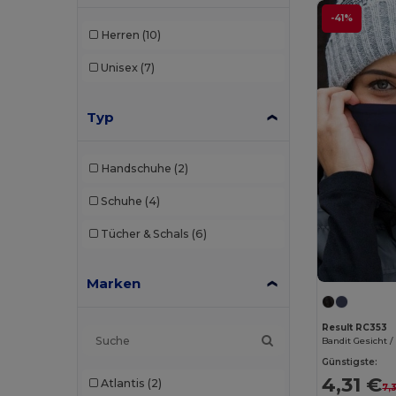
-41%
Herren
(10)
Unisex
(7)
Typ
Handschuhe
(2)
Schuhe
(4)
Tücher & Schals
(6)
Marken
Result RC353
Bandit Gesicht 
Günstigste:
4,31 €
Atlantis
(2)
7,