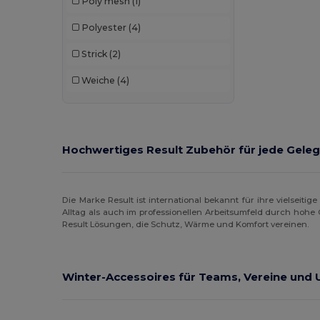
Poly mesh
(1)
Crocs
(1)
Polyester
(4)
Egotier
(21)
Strick
(2)
EgotierPro
(11)
Weiche
(4)
Estex
(13)
GiftRetail
(34)
Herock
(10)
Hochwertiges Result Zubehör für jede Geleg
JSP
(3)
Just Cool
(1)
Die Marke Result ist international bekannt für ihre vielseiti
Alltag als auch im professionellen Arbeitsumfeld durch hohe
Result Lösungen, die Schutz, Wärme und Komfort vereinen.
K-up
(32)
Kariban
(18)
Winter-Accessoires für Teams, Vereine und
Kariban Premium
(5)
Karlowsky
(22)