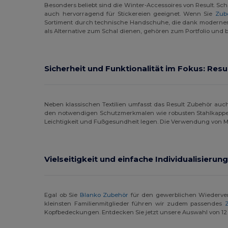
Besonders beliebt sind die Winter-Accessoires von Result. Sch
Kimood
(22)
auch hervorragend für Stickereien geeignet. Wenn Sie
Zub
Sortiment durch technische Handschuhe, die dank moderner Fa
Korntex
(4)
als Alternative zum Schal dienen, gehören zum Portfolio und 
Larkwood
(2)
Malfini
(2)
Sicherheit und Funktionalität im Fokus: Res
Mepal
(4)
Mumbles
(5)
Neben klassischen Textilien umfasst das Result Zubehör auch
den notwendigen Schutzmerkmalen wie robusten Stahlkappen u
Neoblu
(4)
Leichtigkeit und Fußgesundheit legen. Die Verwendung von Mate
Neutral
(3)
Vielseitigkeit und einfache Individualisierun
Paredes
(2)
Pen Duick
(6)
Egal ob Sie
Blanko Zubehör
für den gewerblichen Wiederverka
Premier
(7)
kleinsten Familienmitglieder führen wir zudem passendes
Kopfbedeckungen. Entdecken Sie jetzt unsere Auswahl von 12 P
Proact
(10)