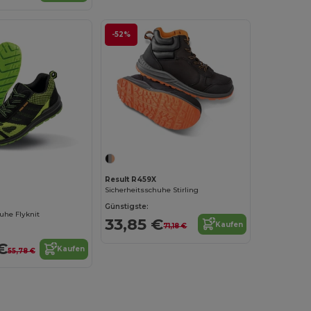
-52%
Result R459X
Sicherheitsschuhe Stirling
Günstigste:
uhe Flyknit
33,85 €
Kaufen
71,18 €
€
Kaufen
55,78 €