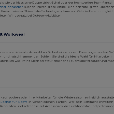
als wie der klassische Doppelstrick-Schal oder der hochwertige Team-Fanscha
ehör anpassbar
suchen, bieten diese Artikel eine perfekte, glatte Oberflä
sern wie der Thinsulate-Technologie optimal vor Kälte isolieren und gleich
bieten Windschutz bei Outdoor-Aktivitäten.
ult Workwear
 eine spezialisierte Auswahl an Sicherheitsschuhen. Diese sogenannten Saf
nd rutschhemmenden Sohlen. Sie sind die ideale Wahl für Mitarbeiter in de
rialien wie Flyknit-Mesh sorgt für eine hohe Feuchtigkeitsregulierung, was b
g
uf suchen oder Ihre Mitarbeiter für die Wintersaison einheitlich ausstatten
Zubehör für Babys
in verschiedenen Farben. Wer sein Sortiment erweitern
rodukten und setzen Sie auf Accessoires, die Funktionalität und professione