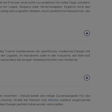
l mit Fransen sind nicht nur praktisch für kalte Tage, sondern
che für Logos, Slogans oder Vereinswappen. Ergänzt wird das
zeitig atmungsaktiv bleiben. Auch praktische Halswärmer, die
ety Trainer kombinieren ein sportliches, modernes Design mit
r Logistik, im Handwerk oder in der Industrie, die Wert auf
esonders bei langen Arbeitsschichten von Vorteil ist.
 möchten – Result bietet die nötige Zuverlässigkeit. Für die
 möchte, findet bei Marken wie
Atlantis
weitere ergänzende
lles Design perfekt miteinander verknüpfen.