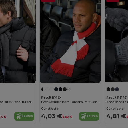
+6
Result R146X
Result RS147
Klassischer Doppelstrick-Schal für Stickerei
Hochwertiger Team-Fanschal mit Fransen
Klassische Th
Günstigste:
Günstigste:
4,03 €
4,81 €
Kaufen
Kaufen
54 €
7,82 €
8