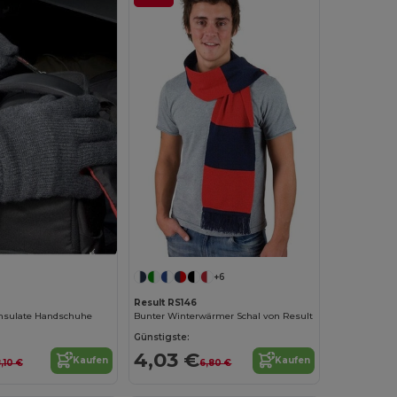
+6
Result RS146
insulate Handschuhe
Bunter Winterwärmer Schal von Result
Günstigste:
4,03 €
Kaufen
Kaufen
,10 €
6,80 €