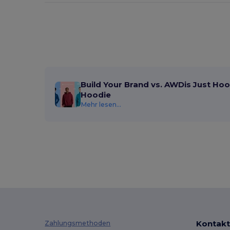
TIGER GRIP
(6)
Timberland
(5)
Towel city
(1)
U-Power
(1)
Valento
(74)
Build Your Brand vs. AWDis Just Hoo
Hoodie
Velilla
(2)
Mehr lesen...
Westford mill
(1)
WK. Designed To Work
(3)
Kontakt
Zahlungsmethoden