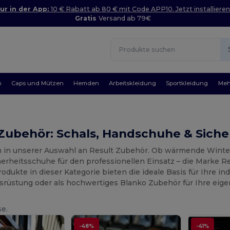
ur in der App:
10 € Rabatt ab 80 € mit Code APP10. Jetzt installieren
Gratis
Versand ab 79€
n
Caps und Mützen
Hemden
Arbeitskleidung
Sportkleidung
Meh
 Zubehör: Schals, Handschuhe & Sich
in unserer Auswahl an Result Zubehör. Ob wärmende Winte
erheitsschuhe für den professionellen Einsatz – die Marke Res
odukte in dieser Kategorie bieten die ideale Basis für Ihre ind
srüstung oder als hochwertiges Blanko Zubehör für Ihre eige
se.
-48%
-41%