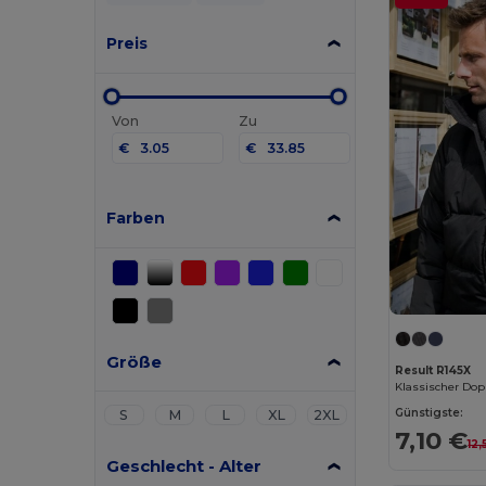
Preis
Von
Zu
€
€
Farben
Größe
Result R145X
Günstigste:
S
M
L
XL
2XL
7,10 €
12,
Geschlecht - Alter