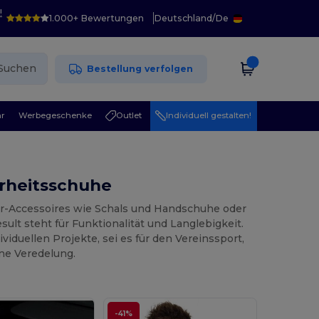
!
1.000+ Bewertungen
Deutschland
/
De
Suchen
Bestellung verfolgen
r
Werbegeschenke
Outlet
Individuell gestalten!
erheitsschuhe
r-Accessoires wie Schals und Handschuhe oder
ult steht für Funktionalität und Langlebigkeit.
ividuellen Projekte, sei es für den Vereinssport,
ne Veredelung.
-41%