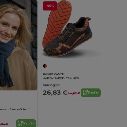
-40%
Result R457X
HARDY SAFETY TRAINER
Günstigste:
26,83 €
Kaufen
44,62 €
Kuscheliger Fransen-Fleece-Schal für kalte Tage
Kaufen
5,74 €