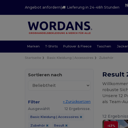
N
Angebot anfordern
|
Lieferung in 24-48h Stunden
Marken
T-Shirts
Pullover & Fleece
Taschen
Jacke
Startseite
Basic Kleidung | Accessoires
Zubehör
Result
Sortieren nach
Willkommen 
robuste Sich
Unsere 12 Pr
Filter
als Team-Au
« Zurücksetzen
Ausgewählt
12 Ergebnisse.
12 Ergebnis
Basic Kleidung | Accessoires
Zubehör
Result
-43%