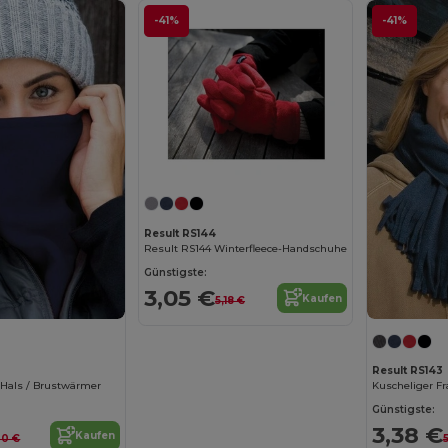
-41%
-41%
Result RS144
Result RS144 Winterfleece-Handschuhe
Günstigste:
3,05 €
Kaufen
5,18 €
Result RS143
/ Hals / Brustwärmer
Günstigste:
3,38 €
Kaufen
30 €