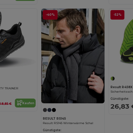
-40%
-52%
Result R458X
ETY TRAINER
Sicherheitssch
Günstigste:
Kaufen
48,85 €
26,83 
RESULT RS145
Result RS145 Winterwärme Schal
Günstigste: