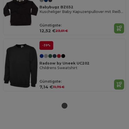
Babybugz BZ032
Kuscheliger Baby Kapuzenpullover mit Reißverschluss
Günstigste:
12,52 €
23,01 €
-39%
Radsow by Uneek UC202
Childrens Sweatshirt
Günstigste:
7,14 €
11,75 €