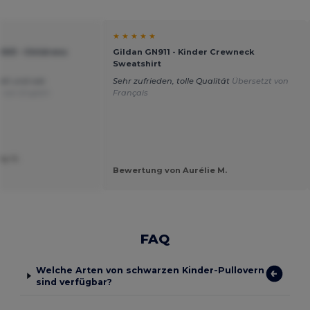
★ ★ ★ ★ ★
03 - Childrens
Gildan GN911 - Kinder Crewneck
Sweatshirt
ukt und wie
Sehr zufrieden, tolle Qualität
Übersetzt von
 von English
Français
ny U.
Bewertung von Aurélie M.
FAQ
Welche Arten von schwarzen Kinder-Pullovern
sind verfügbar?