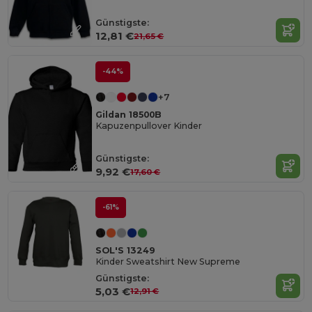
Günstigste:
12,81 €
21,65 €
-44%
+7
Gildan 18500B
Kapuzenpullover Kinder
Günstigste:
9,92 €
17,60 €
-61%
SOL'S 13249
Kinder Sweatshirt New Supreme
Günstigste:
5,03 €
12,91 €