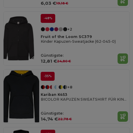
6,03 €
19,18 €
-48%
+2
Fruit of the Loom SC379
Kinder Kapuzen-Sweatjacke (62-045-0)
Günstigste:
12,81 €
24,80 €
-35%
+8
Kariban K453
BICOLOR KAPUZEN SWEATSHIRT FÜR KINDER
Günstigste:
14,74 €
22,78 €