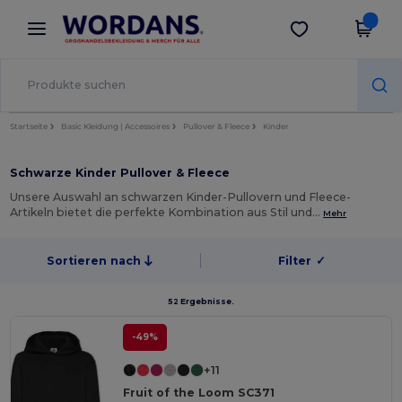
×
Wordans App
App holen
Bessere Preise in der App!
Startseite
Basic Kleidung | Accessoires
Pullover & Fleece
Kinder
Schwarze Kinder Pullover & Fleece
Unsere Auswahl an schwarzen Kinder-Pullovern und Fleece-
Artikeln bietet die perfekte Kombination aus Stil und…
Mehr
Sortieren nach
Filter
✓
52 Ergebnisse.
-49%
+11
Fruit of the Loom SC371