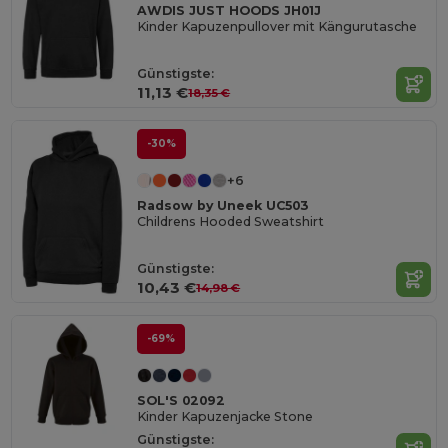
AWDIS JUST HOODS JH01J
Kinder Kapuzenpullover mit Kängurutasche
Günstigste:
11,13 €
18,35 €
-30%
+6
Radsow by Uneek UC503
Childrens Hooded Sweatshirt
Günstigste:
10,43 €
14,98 €
-69%
SOL'S 02092
Kinder Kapuzenjacke Stone
Günstigste: