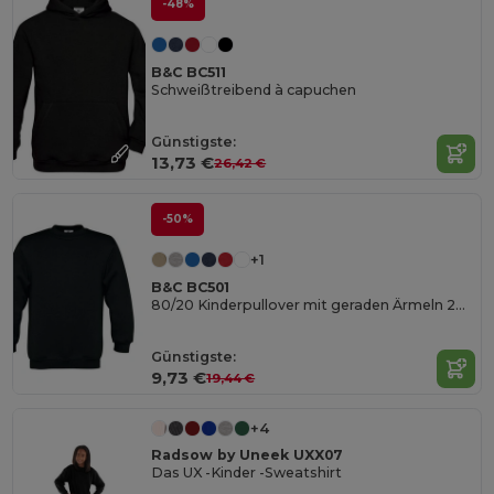
-48%
B&C BC511
Schweißtreibend à capuchen
Günstigste:
13,73 €
26,42 €
-50%
+1
B&C BC501
80/20 Kinderpullover mit geraden Ärmeln 280 PST
Günstigste:
9,73 €
19,44 €
+4
Radsow by Uneek UXX07
Das UX -Kinder -Sweatshirt