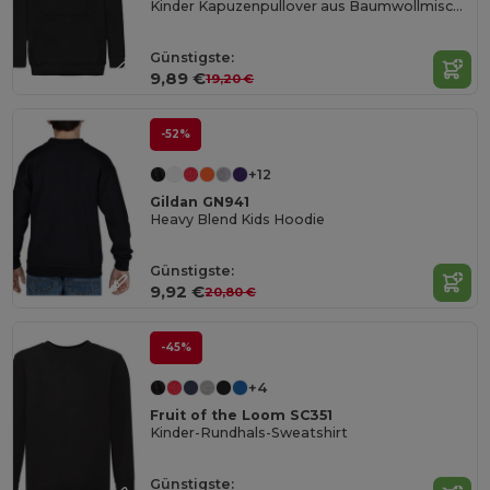
Kinder Kapuzenpullover aus Baumwollmischung
Günstigste:
9,89 €
19,20 €
-52%
+12
Gildan GN941
Heavy Blend Kids Hoodie
Günstigste:
9,92 €
20,80 €
-45%
+4
Fruit of the Loom SC351
Kinder-Rundhals-Sweatshirt
Günstigste: