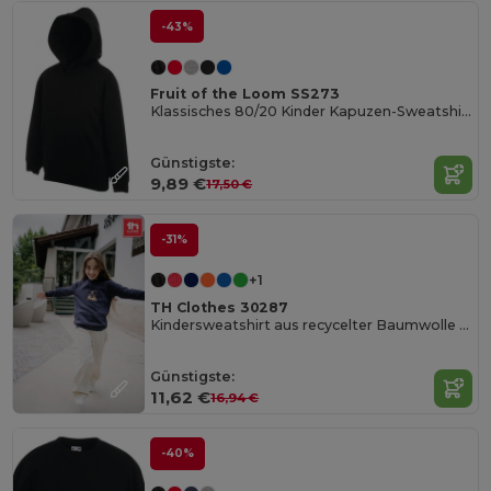
-43%
Fruit of the Loom SS273
Klassisches 80/20 Kinder Kapuzen-Sweatshirt
Günstigste:
9,89 €
17,50 €
-31%
+1
TH Clothes 30287
Kindersweatshirt aus recycelter Baumwolle und Polyester
Günstigste:
11,62 €
16,94 €
-40%