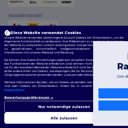
Versandmethoden
Diese Website verwendet Cookies
Unsere Website verwendet sowohl eigene als auch Cookies von Drittanbietern, um die
allgemeine Funktionalität zu verbessern, Ihre Präferenzen zu speichern, die Leistung
der Website zu analysieren und ein reibungsloses und personalisiertes Surferlebnis
zu gewährleisten, einschließlich maßgeschneidertem Inhalt, optimierten
Interaktionen mit unserer Website und Werbung.
Du hast 10€
Folge uns
Sie können Ihre Cookie-Einstellungen jederzeit verwalten. Essenzielle Cookies, die für
Rabatt erhalten!
das Funktionieren der Website erforderlich sind, können nicht deaktiviert werden, da
sie für den korrekten Betrieb der Website erforderlich sind. Sie können jedoch wählen,
ob Sie andere Arten von Cookies, wie diejenigen, die für Personalisierung, Analyse und
Zielgruppenansprache verwendet werden, zulassen oder blockieren möchten.
Um deinen Rabatt zu sichern, sag uns:
2026. Alle Rechte vorbehalten
Für wen kaufst du ein?
Weitere Informationen darüber, wie wir Cookies verwenden, wie Sie diese kontrollieren
Allgemeine Geschäftsbedingungen
|
Personalisierungsrichtlinien
|
und über Cookies von Drittanbietern, finden Sie in unserer
Cookies Policy
und
Datenschutzbestimmungen
|
Cookie-Richtlinie
|
Site Map
Privacy Policy
.
Privat
👋
Hallo
Bewertungspräferenzen
Wenn Sie Fragen oder
Berlin
|
Hamburg
|
München
|
Köln
|
Frankfurt
|
Essen
|
Dortmund
|
Bedenken haben, können Sie
Unternehmen
Nur notwendige zulassen
Stuttgart
|
Düsseldorf
|
Bremen
uns jederzeit kontaktieren.
Unser Chatbot ist hier, um
Nein, danke
Alle zulassen
Ihnen zu helfen.