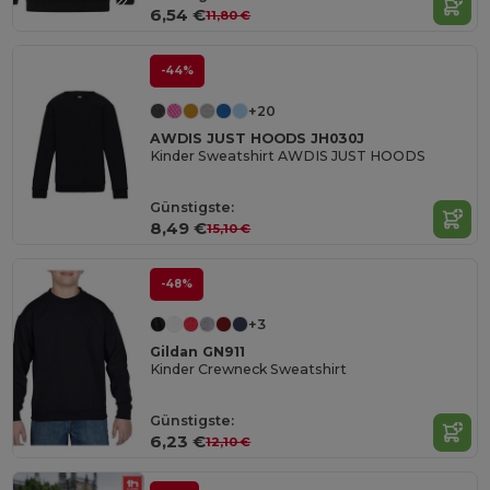
6,54 €
11,80 €
-44%
+20
AWDIS JUST HOODS JH030J
Kinder Sweatshirt AWDIS JUST HOODS
Günstigste:
8,49 €
15,10 €
-48%
+3
Gildan GN911
Kinder Crewneck Sweatshirt
Günstigste:
6,23 €
12,10 €