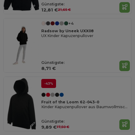
Günstigste:
12,81 €
21,65 €
+4
Radsow by Uneek UXX08
UX Kinder Kapuzenpullover
Günstigste:
8,71 €
-43%
Fruit of the Loom 62-043-0
Kinder Kapuzenpullover aus Baumwollmischung
Günstigste:
9,89 €
17,50 €