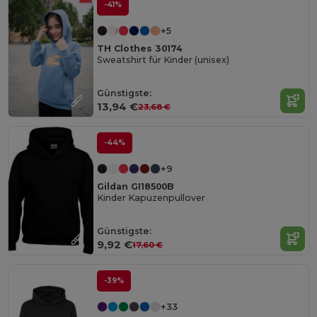
-41%
+5
TH Clothes 30174
Sweatshirt für Kinder (unisex)
Günstigste:
13,94 €
23,68 €
-44%
+9
Gildan GI18500B
Kinder Kapuzenpullover
Günstigste:
9,92 €
17,60 €
-39%
+33