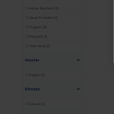
Hoher Bestand
(5)
Neue Produkte
(1)
Organic
(3)
Recycelt
(1)
Tear Away
(1)
Muster
Raglan
(1)
Einsatz
Casual
(2)