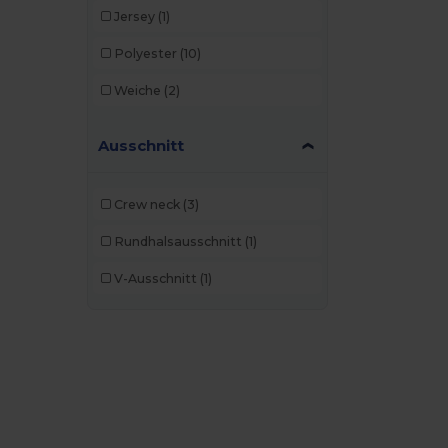
Jersey
(1)
Polyester
(10)
Weiche
(2)
Ausschnitt
Crew neck
(3)
Rundhalsausschnitt
(1)
V-Ausschnitt
(1)