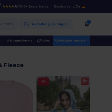
!
1.000+ Bewertungen
Deutschland
/
De
Suchen
Bestellung verfolgen
r
Werbegeschenke
Outlet
Individuell gestalten!
& Fleece
-41%