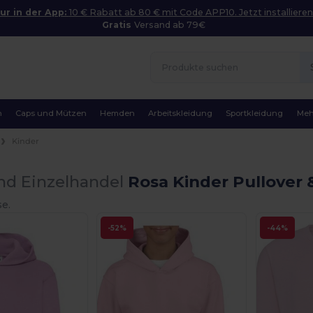
ur in der App:
10 € Rabatt ab 80 € mit Code APP10. Jetzt installieren
Gratis
Versand ab 79€
n
Caps und Mützen
Hemden
Arbeitskleidung
Sportkleidung
Meh
Kinder
nd Einzelhandel
Rosa Kinder Pullover 
se.
-52%
-44%