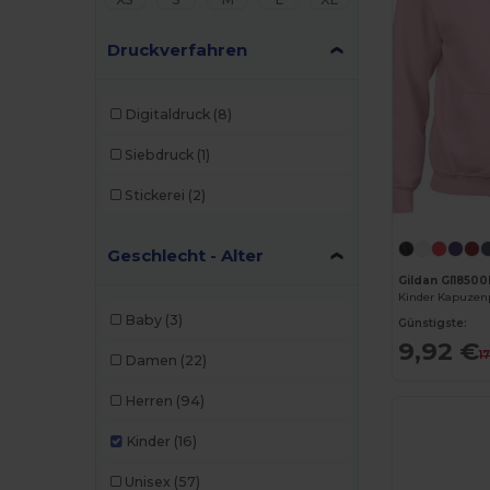
Druckverfahren
Digitaldruck
(8)
Siebdruck
(1)
Stickerei
(2)
Geschlecht - Alter
Gildan GI1850
Kinder Kapuzen
Baby
(3)
Günstigste:
9,92 €
1
Damen
(22)
Herren
(94)
Kinder
(16)
Unisex
(57)