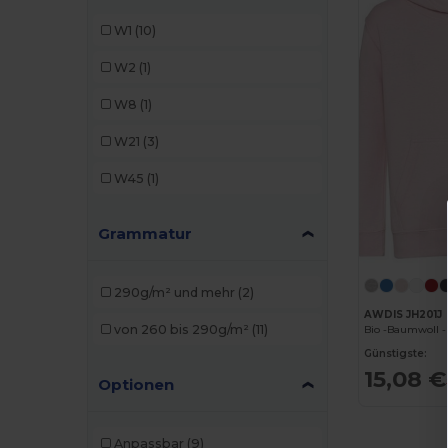
Larkwood
(1)
W1
(10)
Malfini
(1)
W2
(1)
Radsow by Uneek
(3)
W8
(1)
SOL'S
(1)
W21
(3)
TH Clothes
(1)
W45
(1)
Grammatur
290g/m² und mehr
(2)
AWDIS JH201J
von 260 bis 290g/m²
(11)
Bio -Baumwoll -
Günstigste:
15,08 €
Optionen
Anpassbar
(9)