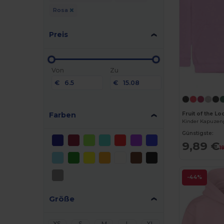
Rosa
Preis
Von
Zu
€
€
Farben
Fruit of the L
Günstigste:
9,89 €
1
-44%
Größe
XS
S
M
L
XL