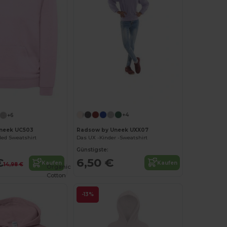
+4
+6
Radsow by Uneek UXX07
neek UC503
Das UX -Kinder -Sweatshirt
ded Sweatshirt
Günstigste:
6,50 €
€
Kaufen
Kaufen
14,98 €
Organic
Cotton
-13%