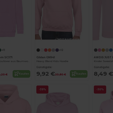
Jetzt konfigurieren!
Jetzt konfigurieren!
+11
+12
oom SC371
Gildan GN941
AWDIS JUST 
Kinder Kapuzenpullover aus Baumwollmischung
Heavy Blend Kids Hoodie
Kinder Sweats
Günstigste:
Günstigste:
9,92 €
8,49 €
Kaufen
Kaufen
9,20 €
20,80 €
-39%
-30%