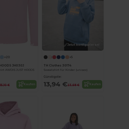
Jetzt konfigurieren!
Jetzt konfigurieren!
+20
+5
HOODS JH030J
TH Clothes 30174
hirt AWDIS JUST HOODS
Sweatshirt für Kinder (unisex)
Günstigste:
13,94 €
Kaufen
Kaufen
15,10 €
23,68 €