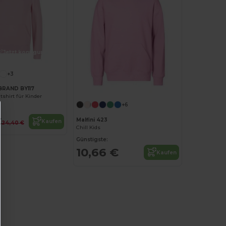
Jetzt konfigurieren!
+3
BRAND BY117
shirt für Kinder
+6
€
Malfini 423
Kaufen
24,40 €
Chill Kids
Günstigste:
10,66 €
Kaufen