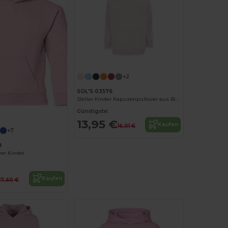
+2
SOL'S 03576
Stellar Kinder Kapuzenpullover aus Bio-Baumwolle
Jetzt konfigurieren!
Günstigste:
13,95 €
Kaufen
16,01 €
+7
B
er Kinder
Kaufen
17,60 €