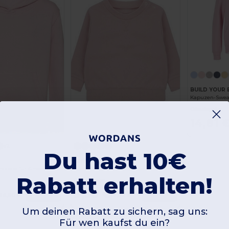
BUILD YOUR 
Kapuzen-Sweat
Günstigste:
14,81 
+2
Du hast 10€
Larkwood LW800
Hoodie für Kinder
Umweltfreundliches Kinder-Sweatshirt
Rabatt erhalten!
Günstigste:
9,36 €
Kaufen
Kaufen
26,80 €
17,02 €
Um deinen Rabatt zu sichern, sag uns:
Für wen kaufst du ein?