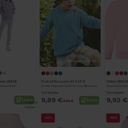
Jetzt konfigurieren!
+4
eek UXX08
Fruit of the Loom 62-043-0
Gildan 18500
zenpullover
Kinder Kapuzenpullover aus Baumwollmischung
Kapuzenpullov
Günstigste:
Günstigste:
9,89 €
9,92 €
Kaufen
Kaufen
17,50 €
Organic
Cotton
-45%
-39%