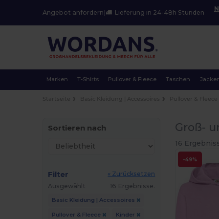
N
Angebot anfordern
|
Lieferung in 24-48h Stunden
Marken
T-Shirts
Pullover & Fleece
Taschen
Jacke
Startseite
Basic Kleidung | Accessoires
Pullover & Fleece
Groß- u
Sortieren nach
16 Ergebnis
-49%
Filter
« Zurücksetzen
Ausgewählt
16 Ergebnisse.
Basic Kleidung | Accessoires
Pullover & Fleece
Kinder