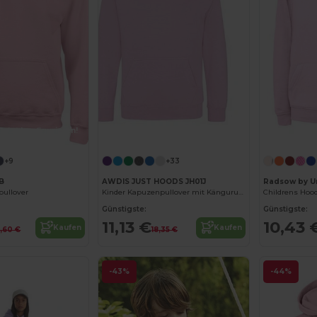
Jetzt konfigurieren!
Jetzt konfigurieren!
+9
+33
0B
AWDIS JUST HOODS JH01J
Radsow by U
pullover
Kinder Kapuzenpullover mit Kängurutasche
Childrens Hoo
Günstigste:
Günstigste:
11,13 €
10,43 
Kaufen
Kaufen
7,60 €
18,35 €
-43%
-44%