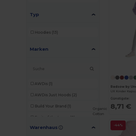
Typ
Hoodies
(13)
Marken
AWDis
(1)
Radsow by Un
UX Kinder Kapu
AWDis Just Hoods
(2)
Günstigste:
8,71 €
Build Your Brand
(1)
Organic
Cotton
Fruit of the Loom
(2)
-44%
Warenhaus
Gildan
(3)