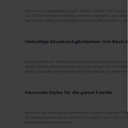
Wenn es um Babykleidung geht, stehen Komfort und Hautvertr
von GOTS-zertifizierter Bio-Baumwolle sorgt dafür, dass die
den aktiven Alltag und häufiges Waschen unbeschadet zu über
Vielseitige Einsatzmöglichkeiten: Von Basic b
Die marineblauen Textilien in dieser Kategorie sind bewusst s
Vereine bieten diese Produkte eine hervorragende Grundlag
einem Logo oder einem individuellen Schriftzug versehen wird
Passende Styles für die ganze Familie
Nicht nur die Kleinsten profitieren von unserem Sortiment. W
Sie beispielsweise
Pullover & Fleece für Damen von Fruit of t
Baby-Kollektion harmonieren.