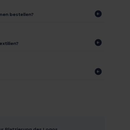
men bestellen?
xtilien?
ur Platzierung des Logos