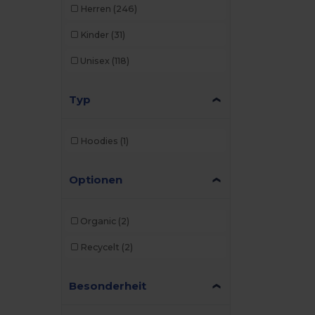
Herren
(246)
Kinder
(31)
Unisex
(118)
Typ
Hoodies
(1)
Optionen
Organic
(2)
Recycelt
(2)
Besonderheit