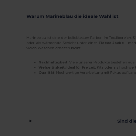
Warum Marineblau die ideale Wahl ist
Marineblau ist eine der beliebtesten Farben im Textilbereich. 
oder als wärmende Schicht unter einer
Fleece Jacke
– mari
vielen Wäschen erhalten bleibt.
Nachhaltigkeit:
Viele unserer Produkte bestehen aus 
Vielseitigkeit:
Ideal für Freizeit, Kita oder als hochwer
Qualität:
Hochwertige Verarbeitung mit Fokus auf Lang
Sind di