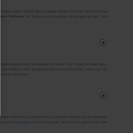
in Marineblau erfüllt genau diese Ansprüche. Die Verwendung
ter Pullover
für Babys muss zudem robust genug sein, um
eren Kleidungsstücken kombinieren lassen. Für Unternehmen oder
n Marineblau wirkt professionell und hochwertig, wenn es mit
präzise umsetzen.
breite Palette für Erwachsene und ältere Kinder an. Entdecken
r zudem
anpassbare Kinder-Pullover
, die farblich perfekt mit der