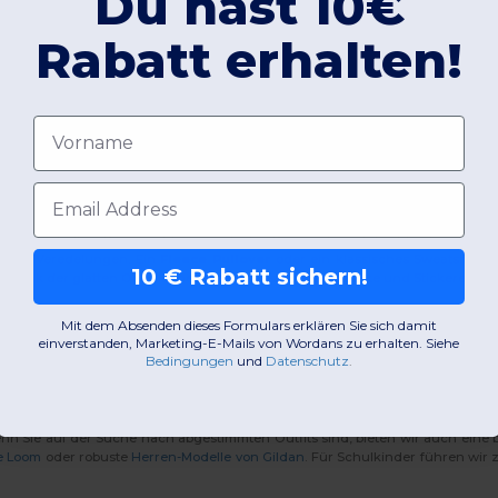
Du hast 10€
Rabatt erhalten!
äglichkeit an erster Stelle. Unsere Auswahl an
Pullover Sweater
Modellen 
 Kleidung besonders weich und frei von schädlichen Substanzen ist. Ein
Swea
stehen. Die Modelle von Babybugz bieten hier eine exzellente Grundlage.
Vorname
is Personalisiert
E-Mail-Adresse
chlicht gehalten. Dies macht sie zu idealen Basics, die sich leicht mit and
e für Veredelungen. Ein
Fleece Pullover
oder ein klassisches Sweatshirt i
10 € Rabatt sichern!
. Dank der glatten Oberflächenstruktur lassen sich Drucke und Stickereien 
Mit dem Absenden dieses Formulars erklären Sie sich damit
einverstanden, Marketing-E-Mails von Wordans zu erhalten. Siehe
Bedingungen
​
und
Datenschutz
.
enn Sie auf der Suche nach abgestimmten Outfits sind, bieten wir auch eine 
he Loom
oder robuste
Herren-Modelle von Gildan
. Für Schulkinder führen wi