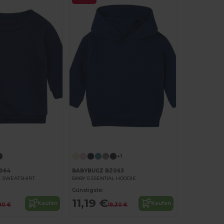
+1
064
BABYBUGZ BZ063
L SWEATSHIRT
BABY ESSENTIAL HOODIE
Günstigste:
11,19 €
Kaufen
Kaufen
,90 €
19,30 €