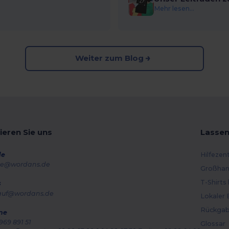
Mehr lesen...
Weiter zum Blog
ieren Sie uns
Lassen
de
Hilfezen
e@wordans.de
Großhan
T-Shirts
s
auf@wordans.de
Lokaler 
Rückgab
ne
969 891 51
Glossar