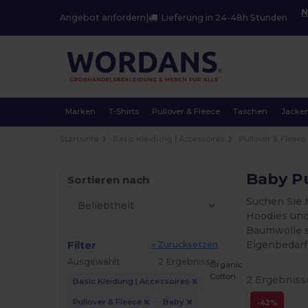
N
Angebot anfordern
|
Lieferung in 24-48h Stunden
Marken
T-Shirts
Pullover & Fleece
Taschen
Jacke
Startseite
Basic Kleidung | Accessoires
Pullover & Fleece
Baby Pu
Sortieren nach
Suchen Sie 
Hoodies und
Baumwolle s
Filter
Eigenbedarf 
« Zurücksetzen
Ausgewählt
2 Ergebnisse.
Organic
Cotton
2 Ergebniss
Basic Kleidung | Accessoires
Pullover & Fleece
Baby
-42%