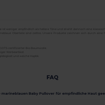
Sie ist weniger empfindlich als hellere Töne und strahlt dennoch eine klassis
neblaue Oberteile sind zeitlos. Unsere Produkte zeichnen sich durch eine 
GOTS-zertifizierter Bio-Baumwolle.
tiger Werbeartikel.
lebigkeit und weiche Haptik.
FAQ
e marineblauen Baby Pullover für empfindliche Haut ge