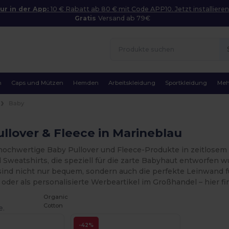
ur in der App:
10 € Rabatt ab 80 € mit Code APP10. Jetzt installieren
Gratis
Versand ab 79€
n
Caps und Mützen
Hemden
Arbeitskleidung
Sportkleidung
Meh
Baby
llover & Fleece in Marineblau
hochwertige Baby Pullover und Fleece-Produkte in zeitlosem
 Sweatshirts, die speziell für die zarte Babyhaut entworfen 
ind nicht nur bequem, sondern auch die perfekte Leinwand für
oder als personalisierte Werbeartikel im Großhandel – hier fin
Organic
Cotton
e.
-42%