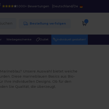
!
1.000+ Bewertungen
Deutschland
/
De
Suchen
Bestellung verfolgen
r
Werbegeschenke
Outlet
Individuell gestalten!
 Marineblau? Unsere Auswahl bietet weiche
wurden. Diese marineblauen Basics aus Bio-
 Ihre individuellen Designs. Ob für den
den Sie Qualität, die überzeugt.