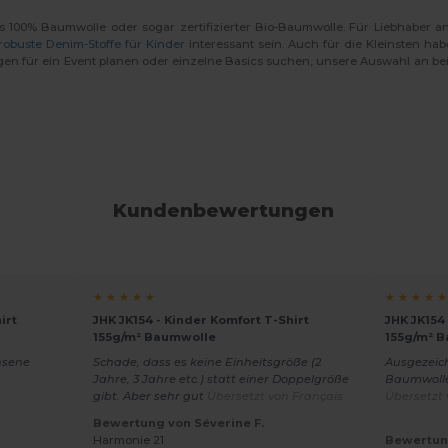
us 100% Baumwolle oder sogar zertifizierter Bio-Baumwolle. Für Liebhaber 
robuste Denim-Stoffe für Kinder
interessant sein. Auch für die Kleinsten ha
gen für ein Event planen oder einzelne Basics suchen, unsere Auswahl an bei
Kundenbewertungen
★ ★ ★ ★ ★
★ ★ ★ ★ ★
irt
JHK JK154 - Kinder Komfort T-Shirt
JHK JK154
155g/m² Baumwolle
155g/m² 
hsene
Schade, dass es keine Einheitsgröße (2
Ausgezeic
Jahre, 3 Jahre etc.) statt einer Doppelgröße
Baumwolle
gibt. Aber sehr gut
Übersetzt von Français
Übersetzt 
Bewertung von Séverine F.
Harmonie 21
Bewertun