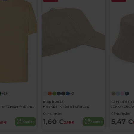
+29
+2
K-up KP041
BEECHFIELD
Kinder Komfort T-Shirt 155g/m² Baumwolle
First Kids- Kinder 5-Panel Cap
JUNIOR ORGAN
Günstigste:
Günstigste:
1,60 €
5,47 €
Kaufen
Kaufen
40 €
2,69 €