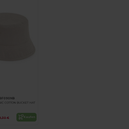
 BF090NB
IC COTTON BUCKET HAT
Kaufen
8,30 €