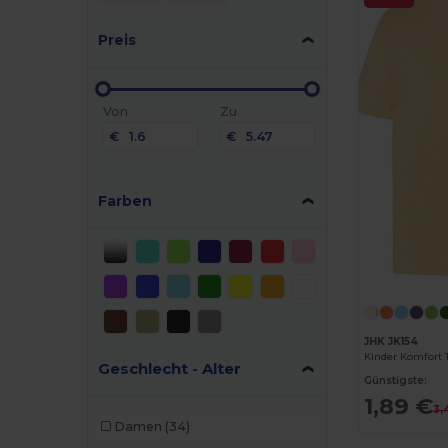
Preis
Von
Zu
€
€
Farben
JHK JK154
Geschlecht - Alter
Günstigste:
1,89 €
3,
Damen
(34)