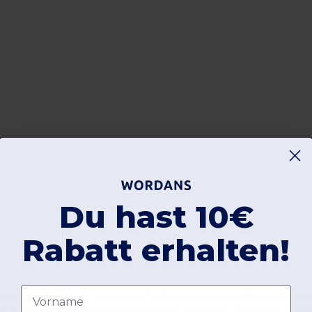
Du hast 10€
Rabatt erhalten!
Vorname
 Ruhe ausstrahlt und zu fast jedem Outfit passt. In unserem Sortiment finden
hin zu schützenden Kopfbedeckungen bieten wir Textilien, die sowohl funktio