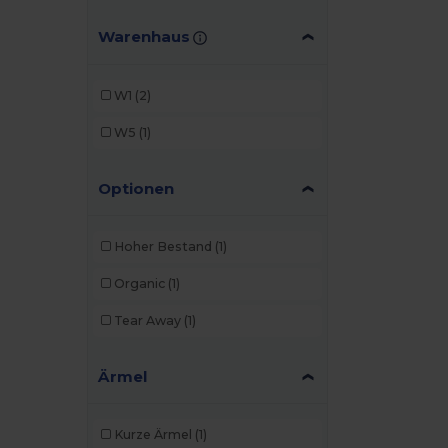
Warenhaus
W1
(2)
W5
(1)
Optionen
Hoher Bestand
(1)
Organic
(1)
Tear Away
(1)
Ärmel
Kurze Ärmel
(1)