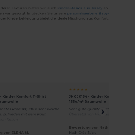
anderer Texturen bieten wir auch
Kinder-Basics aus Jersey
an.
ben wir gesorgt: Entdecken Sie unsere
personalisierbare Baby-
ger Kinderbekleidung bietet die ideale Mischung aus Komfort,
★ ★ ★ ★ ★
 - Kinder Komfort T-Shirt
JHK JK154 - Kinder Komfort T-Shirt
Baumwolle
155g/m² Baumwolle
hnetes Produkt, 100% sehr weiche
Sehr gute Qualität, schönes Produkt
. Zufrieden mit dem Kauf.
Übersetzt von Français
von Italian
Bewertung von Nathalie C.
g von ELENA M.
Nath Créa’Stick