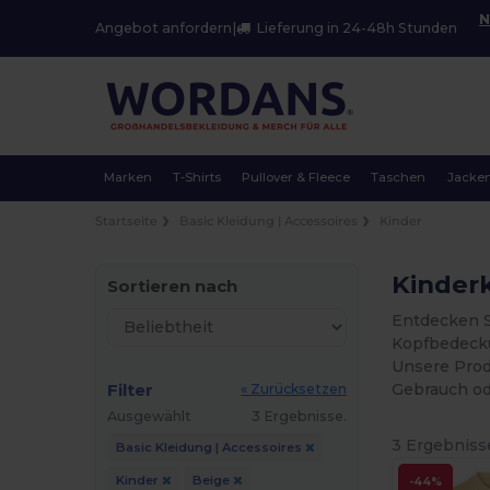
N
Angebot anfordern
|
Lieferung in 24-48h Stunden
Marken
T-Shirts
Pullover & Fleece
Taschen
Jacke
Startseite
Basic Kleidung | Accessoires
Kinder
Kinderk
Sortieren nach
Entdecken S
Kopfbedecku
Unsere Prod
Filter
Gebrauch ode
« Zurücksetzen
Ausgewählt
3 Ergebnisse.
3 Ergebniss
Basic Kleidung | Accessoires
Kinder
Beige
-44%