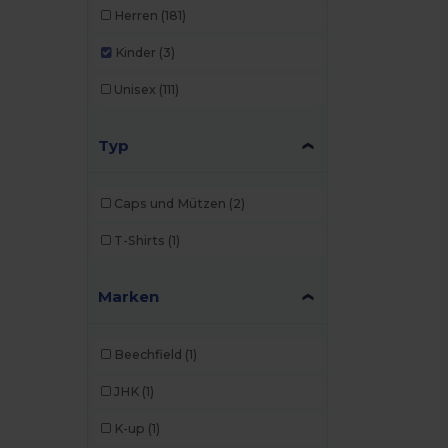
Herren
(181)
Kinder
(3)
Unisex
(111)
Typ
Caps und Mützen
(2)
T-Shirts
(1)
Marken
Beechfield
(1)
JHK
(1)
K-up
(1)