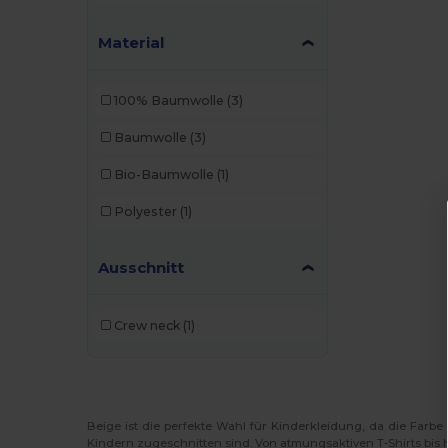
Material
100% Baumwolle
(3)
Baumwolle
(3)
Bio-Baumwolle
(1)
Polyester
(1)
Ausschnitt
Crew neck
(1)
Beige ist die perfekte Wahl für Kinderkleidung, da die Farbe
Kindern zugeschnitten sind. Von atmungsaktiven T-Shirts bis 