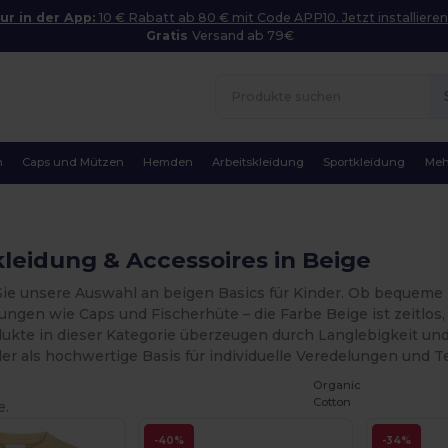
ur in der App:
10 € Rabatt ab 80 € mit Code APP10. Jetzt installieren
Gratis
Versand ab 79€
n
Caps und Mützen
Hemden
Arbeitskleidung
Sportkleidung
Meh
leidung & Accessoires in Beige
ie unsere Auswahl an beigen Basics für Kinder. Ob bequeme T
ngen wie Caps und Fischerhüte – die Farbe Beige ist zeitlos,
ukte in dieser Kategorie überzeugen durch Langlebigkeit und
r als hochwertige Basis für individuelle Veredelungen und Te
Organic
Cotton
e.
-40%
-34%