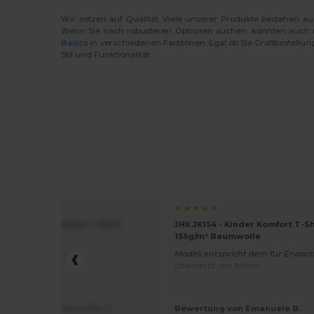
Wir setzen auf Qualität. Viele unserer Produkte bestehen a
Wenn Sie nach robusteren Optionen suchen, könnten auch
Basics
in verschiedenen Farbtönen. Egal ob Sie Großbestellun
Stil und Funktionalität.
★ ★
★ ★ ★ ★ ★
154 - Kinder Komfort T-Shirt
JHK JK154 - Kinder Komfort T-Sh
² Baumwolle
155g/m² Baumwolle
rsetzt von Italian
Modell entspricht dem für Erwac
Übersetzt von Italian
ung von Francesco Pio C.
Bewertung von Emanuele B.