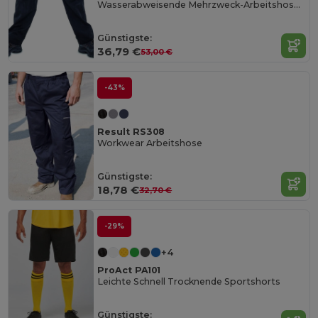
Wasserabweisende Mehrzweck-Arbeitshose Odin
Günstigste:
36,79 €
53,00 €
-43%
Result RS308
Workwear Arbeitshose
Günstigste:
18,78 €
32,70 €
-29%
+4
ProAct PA101
Leichte Schnell Trocknende Sportshorts
Günstigste: