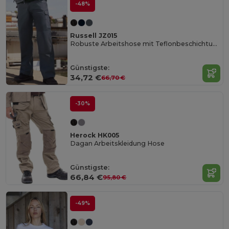
-48%
Russell JZ015
Robuste Arbeitshose mit Teflonbeschichtung und Kniepolstern
Günstigste:
34,72 €
66,70 €
-30%
Herock HK005
Dagan Arbeitskleidung Hose
Günstigste:
66,84 €
95,80 €
-49%