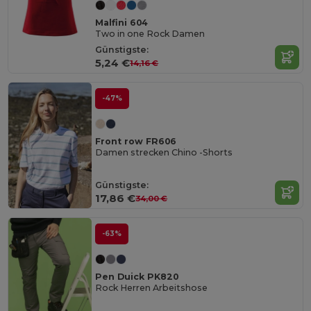
Malfini 604
Two in one Rock Damen
Günstigste:
5,24 €
14,16 €
-47%
Front row FR606
Damen strecken Chino -Shorts
Günstigste:
17,86 €
34,00 €
-63%
Pen Duick PK820
Rock Herren Arbeitshose