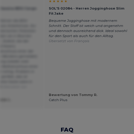
★ ★ ★ ★ ★
Classics BDU Cargo
SOL'S 02084 - Herren Jogginghose Slim
Fit Jake
t Jahren die BDU
Bequeme Jogginghose mit modernem
sic Arbeitshose. Zur
Schnitt. Der Stoff ist weich und angenehm
kanischen Polizisten
und dennoch ausreichend dick. Ideal sowohl
aben sie in Bosnien
für den Sport als auch für den Alltag.
 Zuletzt, bei der
Übersetzt von Français
(2 Hosen),
verschluss einer der
an Wordans gemeldet).
lung (wieder zwei
r Reißverschluss einer
 richtig. Problem in
 perfekt, das ist
iche Geste wäre in
.A
Übersetzt von
Bewertung von Tommy R.
RON C.
Catch Plus
FAQ