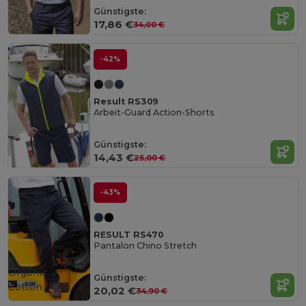
Günstigste:
17,86 €
34,00 €
-42%
Result RS309
Arbeit-Guard Action-Shorts
Günstigste:
14,43 €
25,00 €
-43%
RESULT RS470
Pantalon Chino Stretch
Organic
Günstigste:
Cotton
20,02 €
34,90 €