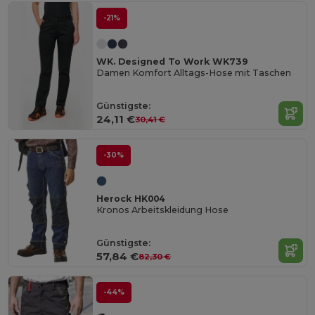
-21%
WK. Designed To Work WK739
Damen Komfort Alltags-Hose mit Taschen
Günstigste:
24,11 €
30,41 €
-30%
Herock HK004
Kronos Arbeitskleidung Hose
Günstigste:
57,84 €
82,30 €
-44%