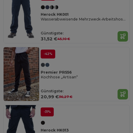
Herock HK001
Wasserabweisende Mehrzweck-Arbeitshose Thor
Günstigste:
31,52 €
45,10 €
-42%
Premier PR556
Kochhose „Artisan“
Günstigste:
20,99 €
36,27 €
-31%
Herock HK013