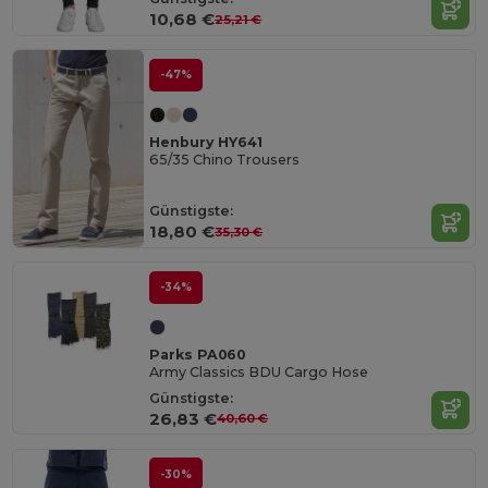
10,68 €
25,21 €
-47%
Henbury HY641
65/35 Chino Trousers
Günstigste:
18,80 €
35,30 €
-34%
Parks PA060
Army Classics BDU Cargo Hose
Günstigste:
26,83 €
40,60 €
-30%