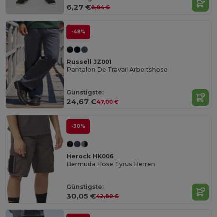
6,27 €
8,84 €
-48%
Russell JZ001
Pantalon De Travail Arbeitshose
Günstigste:
24,67 €
47,00 €
-30%
Herock HK006
Bermuda Hose Tyrus Herren
Günstigste:
30,05 €
42,80 €