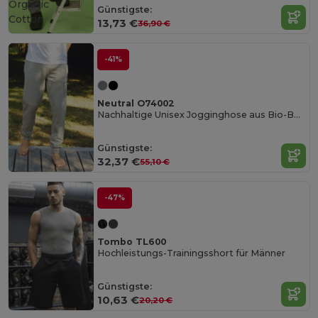
Organic
Günstigste:
Cotton
13,73 €
36,90 €
-41%
Neutral O74002
Nachhaltige Unisex Jogginghose aus Bio-Baumwolle
Günstigste:
32,37 €
55,10 €
-47%
Tombo TL600
Hochleistungs-Trainingsshort für Männer
Günstigste:
10,63 €
20,20 €