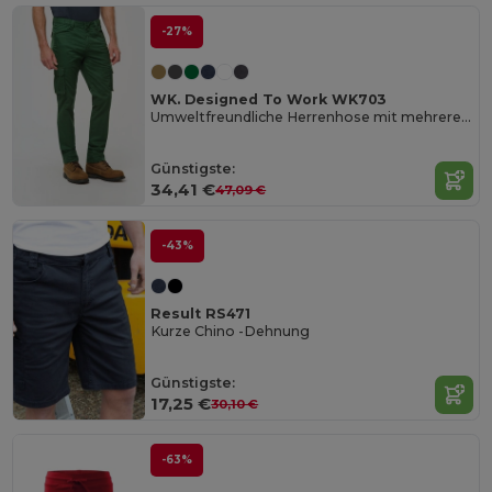
-27%
WK. Designed To Work WK703
Umweltfreundliche Herrenhose mit mehreren Taschen
Günstigste:
34,41 €
47,09 €
-43%
Result RS471
Kurze Chino -Dehnung
Günstigste:
17,25 €
30,10 €
-63%