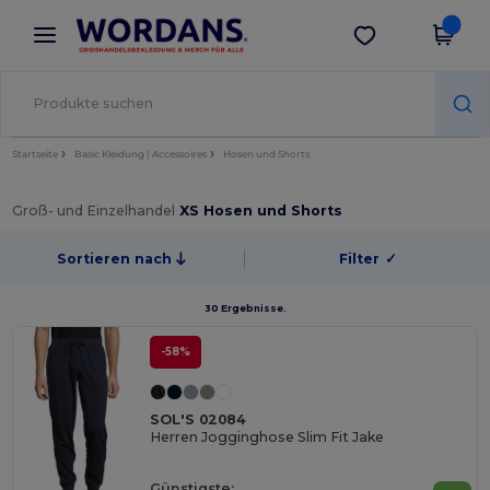
×
Wordans App
App holen
Bessere Preise in der App!
Startseite
Basic Kleidung | Accessoires
Hosen und Shorts
Groß- und Einzelhandel
XS Hosen und Shorts
Sortieren nach
Filter
✓
30 Ergebnisse.
-58%
SOL'S 02084
Herren Jogginghose Slim Fit Jake
Günstigste: