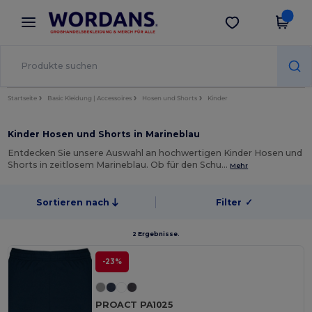
×
Wordans App
App holen
Bessere Preise in der App!
Startseite
Basic Kleidung | Accessoires
Hosen und Shorts
Kinder
Kinder Hosen und Shorts in Marineblau
Entdecken Sie unsere Auswahl an hochwertigen Kinder Hosen und
Shorts in zeitlosem Marineblau. Ob für den Schu…
Mehr
Sortieren nach
Filter
✓
2 Ergebnisse.
-23%
PROACT PA1025