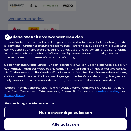
Versandmethoden
Diese Website verwendet Cookies
Unsere Website verwendet sowohl eigene als auch Cookies von Drittanbietern, um die
allgemeine Funktionalität zu verbessern, Ihre Präferenzen zu speichern, die Leistung
der Website zu analysieren und ein reibungsloses und personalisiertes Surferlebnis
zu gewährleisten, einschließlich maßgeschneidertem Inhalt, optimierten
Interaktionen mit unserer Website und Werbung.
Folge uns
Sie können Ihre Cookie-Einstellungen jederzeit verwalten. Essenzielle Cookies, die für
das Funktionieren der Website erforderlich sind, können nicht deaktiviert werden, da
sie für den korrekten Betrieb der Website erforderlich sind. Sie können jedoch wählen,
ob Sie andere Arten von Cookies, wie diejenigen, die für Personalisierung, Analyse und
Zielgruppenansprache verwendet werden, zulassen oder blockieren möchten.
2026. Alle Rechte vorbehalten
Weitere Informationen darüber, wie wir Cookies verwenden, wie Sie diese kontrollieren
Allgemeine Geschäftsbedingungen
|
Personalisierungsrichtlinien
|
und über Cookies von Drittanbietern, finden Sie in unserer
Cookies Policy
und
Datenschutzbestimmungen
|
Cookie-Richtlinie
|
Site Map
Privacy Policy
.
👋
Hallo
Bewertungspräferenzen
Wenn Sie Fragen oder
Berlin
|
Hamburg
|
München
|
Köln
|
Frankfurt
|
Essen
|
Dortmund
|
Bedenken haben, können Sie
Nur notwendige zulassen
Stuttgart
|
Düsseldorf
|
Bremen
uns jederzeit kontaktieren.
Unser Chatbot ist hier, um
Alle zulassen
Ihnen zu helfen.