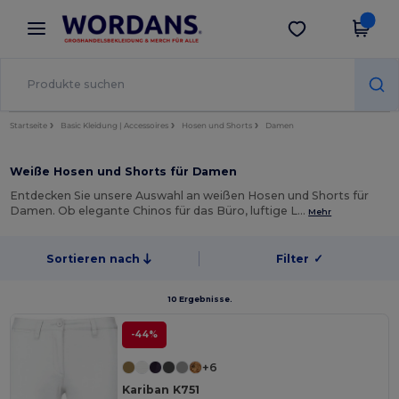
×
Wordans App
App holen
Bessere Preise in der App!
Startseite
Basic Kleidung | Accessoires
Hosen und Shorts
Damen
Weiße Hosen und Shorts für Damen
Entdecken Sie unsere Auswahl an weißen Hosen und Shorts für
Damen. Ob elegante Chinos für das Büro, luftige L…
Mehr
Sortieren nach
Filter
✓
10 Ergebnisse.
-44%
+6
Kariban K751