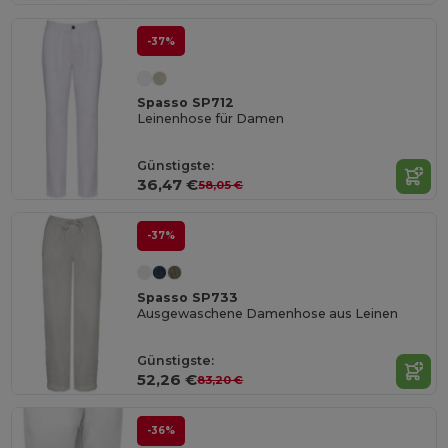
-37%
Spasso SP712
Leinenhose für Damen
Günstigste:
36,47 €
58,05 €
-37%
Spasso SP733
Ausgewaschene Damenhose aus Leinen
Günstigste:
52,26 €
83,20 €
-36%