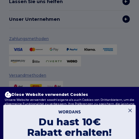
Lassen Sie uns helfen
Unser Unternehmen
Zahlungsmethoden
Versandmethoden
Diese Website verwendet Cookies
Unsere Website verwendet sowohl eigene als auch Cookies von Drittanbietern, um die
allgemeine Funktionalität zu verbessern, Ihre Präferenzen zu speichern, die Leistung
der Website zu analysieren und ein reibungsloses und personalisiertes Surferlebnis
zu gewährleisten, einschließlich maßgeschneidertem Inhalt, optimierten
Interaktionen mit unserer Website und Werbung.
Du hast 10€
Folge uns
Sie können Ihre Cookie-Einstellungen jederzeit verwalten. Essenzielle Cookies, die für
das Funktionieren der Website erforderlich sind, können nicht deaktiviert werden, da
Rabatt erhalten!
sie für den korrekten Betrieb der Website erforderlich sind. Sie können jedoch wählen,
ob Sie andere Arten von Cookies, wie diejenigen, die für Personalisierung, Analyse und