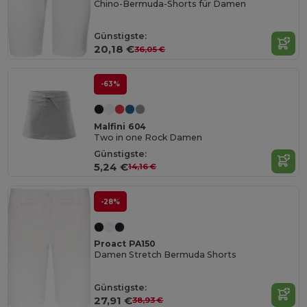
Chino-Bermuda-Shorts für Damen
Günstigste:
20,18 €
36,05 €
-63%
Malfini 604
Two in one Rock Damen
Günstigste:
5,24 €
14,16 €
-28%
Proact PA150
Damen Stretch Bermuda Shorts
Günstigste:
27,91 €
38,93 €