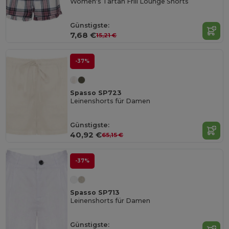
Women's Tartan Frill Lounge Shorts
Günstigste:
7,68 €
15,21 €
-37%
Spasso SP723
Leinenshorts für Damen
Günstigste:
40,92 €
65,15 €
-37%
Spasso SP713
Leinenshorts für Damen
Günstigste: