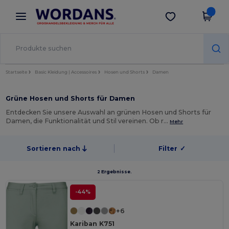
×
Wordans App
App holen
Bessere Preise in der App!
Startseite
Basic Kleidung | Accessoires
Hosen und Shorts
Damen
Grüne Hosen und Shorts für Damen
Entdecken Sie unsere Auswahl an grünen Hosen und Shorts für
Damen, die Funktionalität und Stil vereinen. Ob r…
Mehr
Sortieren nach
Filter
✓
2 Ergebnisse.
-44%
+6
Kariban K751