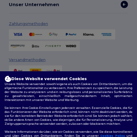
Unser Unternehmen
Zahlungsmethoden
Versandmethoden
Diese Website verwendet Cookies
Unsere Website verwendet sowohl eigene als auch Cookies von Drittanbietern, um die
allgemeine Funktionalität zu verbessern, Ihre Präferenzen zu speichern, die Leistung
der Website zu analysieren und ein reibungsloses und personalisiertes Surferlebnis
zu gewährleisten, einschließlich maßgeschneidertem Inhalt, optimierten
Interaktionen mit unserer Website und Werbung.
Folge uns
Sie können Ihre Cookie-Einstellungen jederzeit verwalten. Essenzielle Cookies, die für
das Funktionieren der Website erforderlich sind, können nicht deaktiviert werden, da
sie für den korrekten Betrieb der Website erforderlich sind. Sie können jedoch wählen,
ob Sie andere Arten von Cookies, wie diejenigen, die für Personalisierung, Analyse und
Zielgruppenansprache verwendet werden, zulassen oder blockieren möchten.
2026. Alle Rechte vorbehalten
Weitere Informationen darüber, wie wir Cookies verwenden, wie Sie diese kontrollieren
Allgemeine Geschäftsbedingungen
|
Personalisierungsrichtlinien
|
und über Cookies von Drittanbietern, finden Sie in unserer
Cookies Policy
und