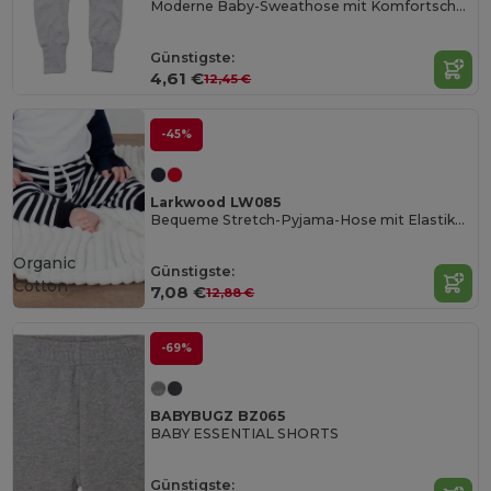
Moderne Baby-Sweathose mit Komfortschnitt
Günstigste:
4,61 €
12,45 €
-45%
Larkwood LW085
Bequeme Stretch-Pyjama-Hose mit Elastikbund
Organic
Günstigste:
Cotton
7,08 €
12,88 €
-69%
BABYBUGZ BZ065
BABY ESSENTIAL SHORTS
Günstigste: