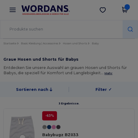
×
Wordans App
App holen
Bessere Preise in der App!
Startseite
Basic Kleidung | Accessoires
Hosen und Shorts
Baby
Graue Hosen und Shorts für Babys
Entdecken Sie unsere Auswahl an grauen Hosen und Shorts für
Babys, die speziell für Komfort und Langlebigkeit…
Mehr
Sortieren nach
Filter
✓
3 Ergebnisse.
-63%
Babybugz BZ033