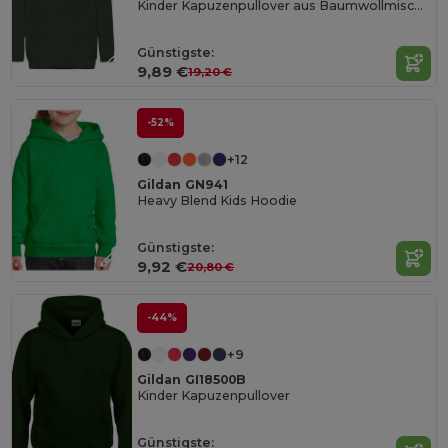
Kinder Kapuzenpullover aus Baumwollmischung
Günstigste:
9,89 €
19,20 €
-52%
+12
Gildan GN941
Heavy Blend Kids Hoodie
Günstigste:
9,92 €
20,80 €
-44%
+9
Gildan GI18500B
Kinder Kapuzenpullover
Günstigste: