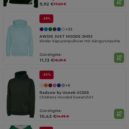
9,92 €
17,60 €
-39%
+33
AWDIS JUST HOODS JH01J
Kinder Kapuzenpullover mit Kängurutasche
Günstigste:
11,13 €
18,35 €
-30%
+6
Radsow by Uneek UC503
Childrens Hooded Sweatshirt
Günstigste:
10,43 €
14,98 €