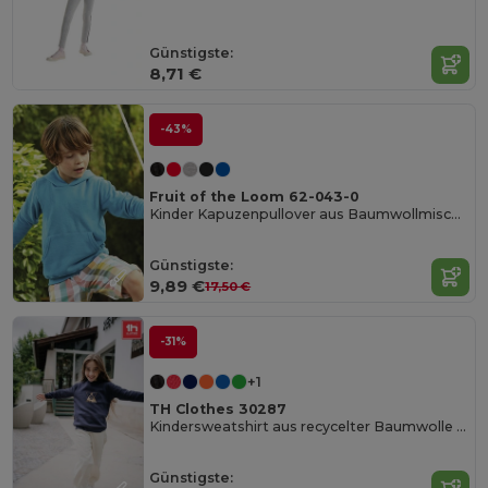
Günstigste:
8,71 €
-43%
Fruit of the Loom 62-043-0
Kinder Kapuzenpullover aus Baumwollmischung
Günstigste:
9,89 €
17,50 €
-31%
+1
TH Clothes 30287
Kindersweatshirt aus recycelter Baumwolle und Polyester
Günstigste: