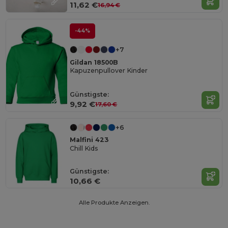
11,62 €
16,94 €
-44%
+7
Gildan 18500B
Kapuzenpullover Kinder
Günstigste:
9,92 €
17,60 €
+6
Malfini 423
Chill Kids
Günstigste:
10,66 €
Alle Produkte Anzeigen.