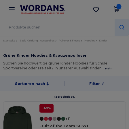
×
Wordans App
App holen
Bessere Preise in der App!
Startseite
Basic Kleidung | Accessoires
Pullover & Fleece
Hoodies
Kinder
Grüne Kinder Hoodies & Kapuzenpullover
Suchen Sie hochwertige grüne Kinder Hoodies für Schule,
Sportvereine oder Freizeit? In unserer Auswahl finden…
Mehr
Sortieren nach
Filter
✓
12 Ergebnisse.
-49%
+11
Fruit of the Loom SC371