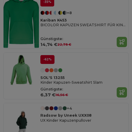
-35%
+8
Kariban K453
BICOLOR KAPUZEN SWEATSHIRT FÜR KINDER
Günstigste:
14,74 €
22,78 €
-62%
SOL'S 13255
Kinder Kapuzen-Sweatshirt Slam
Günstigste:
6,37 €
16,56 €
+4
Radsow by Uneek UXX08
UX Kinder Kapuzenpullover