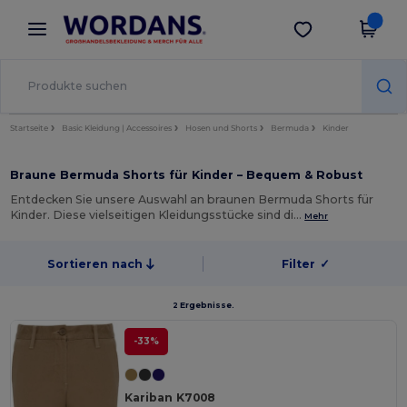
×
Wordans App
App holen
Bessere Preise in der App!
Startseite
Basic Kleidung | Accessoires
Hosen und Shorts
Bermuda
Kinder
Braune Bermuda Shorts für Kinder – Bequem & Robust
Entdecken Sie unsere Auswahl an braunen Bermuda Shorts für
Kinder. Diese vielseitigen Kleidungsstücke sind di…
Mehr
Sortieren nach
Filter
✓
2 Ergebnisse.
-33%
Kariban K7008