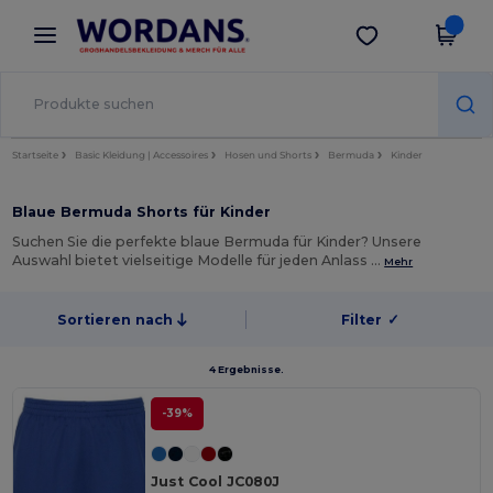
×
Wordans App
App holen
Bessere Preise in der App!
Startseite
Basic Kleidung | Accessoires
Hosen und Shorts
Bermuda
Kinder
Blaue Bermuda Shorts für Kinder
Suchen Sie die perfekte blaue Bermuda für Kinder? Unsere
Auswahl bietet vielseitige Modelle für jeden Anlass …
Mehr
Sortieren nach
Filter
✓
4 Ergebnisse.
-39%
Just Cool JC080J