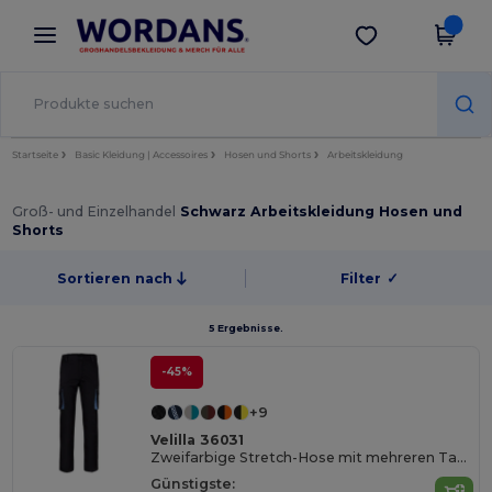
×
Wordans App
App holen
Bessere Preise in der App!
Startseite
Basic Kleidung | Accessoires
Hosen und Shorts
Arbeitskleidung
Groß- und Einzelhandel
Schwarz Arbeitskleidung Hosen und
Shorts
Sortieren nach
Filter
✓
5 Ergebnisse.
-45%
+9
Velilla 36031
Zweifarbige Stretch-Hose mit mehreren Taschen (240 g/m²), aus Baumwolle (46 %), EME (38 %) und Polyester (16 %)
Günstigste: