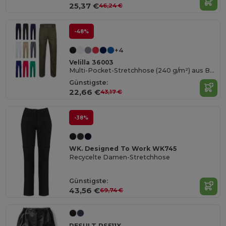
25,37 €
46,24 €
-48%
+4
Velilla 36003
Multi-Pocket-Stretchhose (240 g/m²) aus Baumwolle (46 %), EME (38 %) und Polyester (16 %)
Günstigste:
22,66 €
43,17 €
-38%
WK. Designed To Work WK745
Recycelte Damen-Stretchhose
Günstigste:
43,56 €
69,74 €
RESULT RS511X