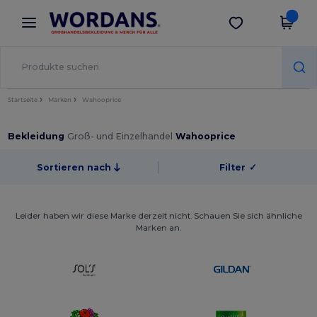
×
Wordans App
App holen
Bessere Preise in der App!
Startseite
Marken
Wahooprice
Bekleidung
Groß- und Einzelhandel
Wahooprice
Sortieren nach
Filter
✓
Leider haben wir diese Marke derzeit nicht. Schauen Sie sich ähnliche
Marken an.