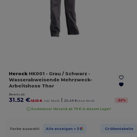
Herock
HK001
- Grau / Schwarz
-
Wasserabweisende Mehrzweck-
Arbeitshose Thor
Bereits ab
31.52 €
|
-
30
%
45.10 €
inkl. MwSt
26.49 €
ohne MwSt
Kostenloser Versand ab 79 € in diesem Lager!
Farbe auswahl:
Alle anzeigen
+ 3
Größentabelle