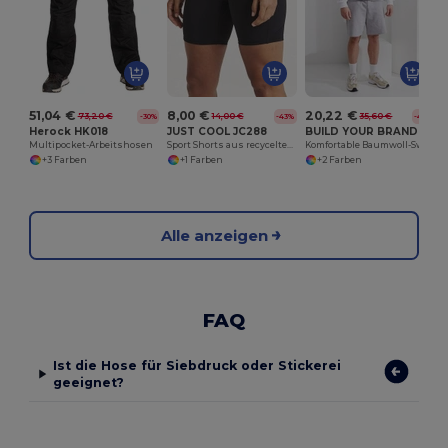
51,04 €
8,00 €
20,22 €
73,20 €
14,00 €
35,60 €
-30%
-43%
-43%
Herock HK018
JUST COOL JC288
BUILD YOUR BRAND BY251
Multipocket-Arbeitshosen
Sport Shorts aus recyceltem Polyester
Komfortable Baumwoll-Sweatshorts mit Kordelzug
+3 Farben
+1 Farben
+2 Farben
Alle anzeigen
FAQ
Ist die Hose für Siebdruck oder Stickerei
geeignet?