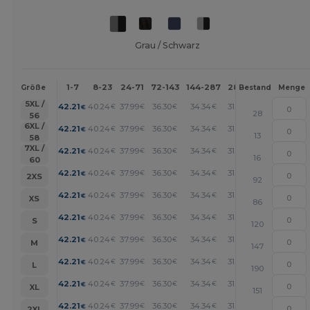
Grau / Schwarz
1-7
8-23
24-71
72-143
144-287
288 +
Mehr
Größe
Bestand
Menge
+
5XL /
42.21
40.24
37.99
36.30
34.34
31.52
€
€
€
€
€
€
28
56
+
6XL /
42.21
40.24
37.99
36.30
34.34
31.52
€
€
€
€
€
€
13
58
+
7XL /
42.21
40.24
37.99
36.30
34.34
31.52
€
€
€
€
€
€
16
60
+
42.21
40.24
37.99
36.30
34.34
31.52
€
€
€
€
€
€
2XS
92
+
42.21
40.24
37.99
36.30
34.34
31.52
€
€
€
€
€
€
XS
86
+
42.21
40.24
37.99
36.30
34.34
31.52
€
€
€
€
€
€
S
120
+
42.21
40.24
37.99
36.30
34.34
31.52
€
€
€
€
€
€
M
147
+
42.21
40.24
37.99
36.30
34.34
31.52
€
€
€
€
€
€
L
190
+
42.21
40.24
37.99
36.30
34.34
31.52
€
€
€
€
€
€
XL
151
+
42.21
40.24
37.99
36.30
34.34
31.52
€
€
€
€
€
€
2XL