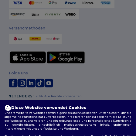
Versandmethoden
Folge uns
2026. Alle Rechte vorbehalten
Allgemeine Geschäftsbedingungen
|
Personalisierungsrichtlinien
|
Datenschutzbestimmungen
|
Cookie-Richtlinie
|
Site Map
Diese Website verwendet Cookies
Unsere Website verwendet sowohl eigene als auch Cookies von Drittanbietern, um die
allgemeine Funktionalität zu verbessern, Ihre Präferenzen zu speichern, die Leistung
Berlin
|
Hamburg
|
München
|
Köln
|
Frankfurt
|
Essen
|
Dortmund
|
der Website zu analysieren und ein reibungsloses und personalisiertes Surferlebnis
zu gewährleisten, einschließlich maßgeschneidertem Inhalt, optimierten
Stuttgart
|
Düsseldorf
|
Bremen
Interaktionen mit unserer Website und Werbung.