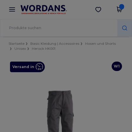
×
Wordans App
App holen
Bessere Preise in der App!
Startseite
Basic Kleidung | Accessoires
Hosen und Shorts
Unisex
Herock HK001
W1
Versand in