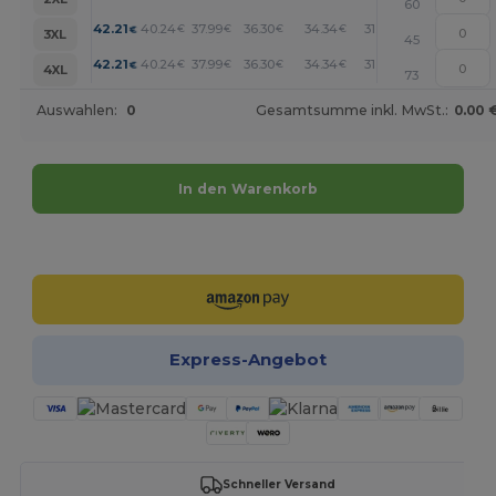
60
+
42.21
40.24
37.99
36.30
34.34
31.52
€
€
€
€
€
€
3XL
45
+
42.21
40.24
37.99
36.30
34.34
31.52
€
€
€
€
€
€
4XL
73
Auswahlen:
0
Gesamtsumme inkl. MwSt.:
0.00 
In den Warenkorb
Jetzt konfigurieren!
Express-Angebot
Schneller Versand