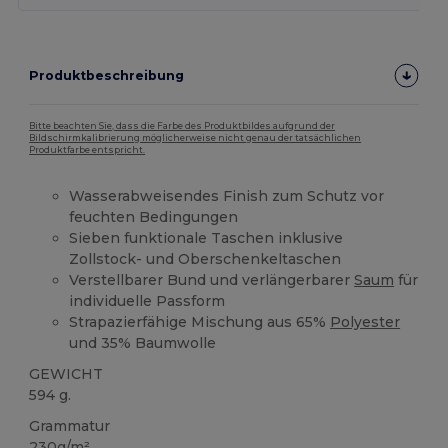
Produktbeschreibung
Bitte beachten Sie, dass die Farbe des Produktbildes aufgrund der
Bildschirmkalibrierung möglicherweise nicht genau der tatsächlichen
Produktfarbe entspricht.
Wasserabweisendes Finish zum Schutz vor
feuchten Bedingungen
Sieben funktionale Taschen inklusive
Zollstock- und Oberschenkeltaschen
Verstellbarer Bund und verlängerbarer
Saum
für
individuelle Passform
Strapazierfähige Mischung aus 65%
Polyester
und 35% Baumwolle
GEWICHT
594 g.
Grammatur
230g/m²