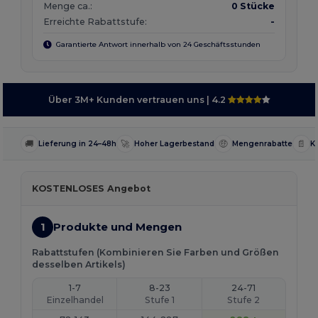
Menge ca.:
0 Stücke
Erreichte Rabattstufe:
-
Garantierte Antwort innerhalb von 24 Geschäftsstunden
Über 3M+ Kunden vertrauen uns
| 4.2
🚚
🚀
🤑
📄
Lieferung in 24–48h
Hoher Lagerbestand
Mengenrabatte
K
KOSTENLOSES Angebot
1
Produkte und Mengen
Rabattstufen (Kombinieren Sie Farben und Größen
desselben Artikels)
1-7
8-23
24-71
Einzelhandel
Stufe 1
Stufe 2