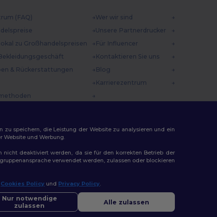
trum (FAQ)
Wer wir sind
delspreise
Unsere Partnerdrucker
 lokal zu Großhandelspreisen
Für Influencer
Bekleidungsgeschäft
Kontaktieren Sie uns
en & Rückerstattungen
Blog
Karrierezentrum
methoden
incodes
n zu speichern, die Leistung der Website zu analysieren und ein
rer Website und Werbung.
n nicht deaktiviert werden, da sie für den korrekten Betrieb der
Zielgruppenansprache verwendet werden, zulassen oder blockieren
ap
r
Cookies Policy
und
Privacy Policy
.
llo
Sie Fragen oder Bedenken haben, können Sie uns jederzeit
Nur notwendige
Alle zulassen
ktieren. Unser Chatbot ist hier, um Ihnen zu helfen.
zulassen