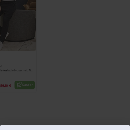
10
Elastische Ripp-Interlock-Hose mit Reißverschlusstaschen
€
Kaufen
58,10 €