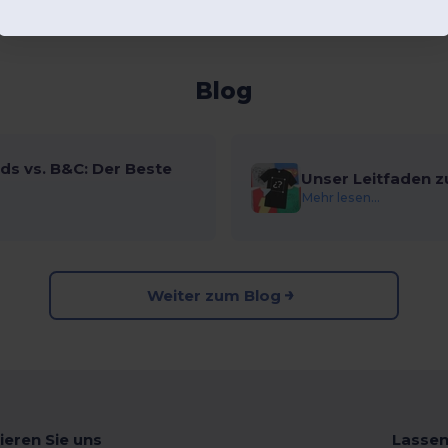
Blog
ds vs. B&C: Der Beste
Unser Leitfaden z
Mehr lesen...
Weiter zum Blog
ieren Sie uns
Lassen