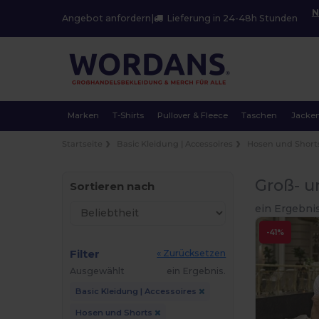
N
Angebot anfordern
|
Lieferung in 24-48h Stunden
Marken
T-Shirts
Pullover & Fleece
Taschen
Jacke
Startseite
Basic Kleidung | Accessoires
Hosen und Short
Groß- u
Sortieren nach
ein Ergebnis
-41%
Filter
« Zurücksetzen
Ausgewählt
ein Ergebnis.
Basic Kleidung | Accessoires
Hosen und Shorts