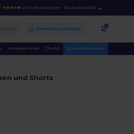
!
1.000+ Bewertungen
Deutschland
/
De
Suchen
Bestellung verfolgen
r
Werbegeschenke
Outlet
Individuell gestalten!
sen und Shorts