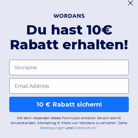
Du hast 10€
Rabatt erhalten!
FAQ
Vorname
Wo ist Ihr Lager?
E-Mail-Adresse
 ich wollte, ist nicht auf Lager. Wann wird sie wieder ve
10 € Rabatt sichern!
Mit dem Absenden dieses Formulars erklären Sie sich damit
einverstanden, Marketing-E-Mails von Wordans zu erhalten. Siehe
Bedingungen
​
und
Datenschutz
.
Was ist ein Gutschein?