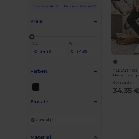
Trackpants
Einsatz : Casual
Preis
Von
Zu
€
€
Farben
TEE JAYS TJ55
Günstigste:
34,35 
Einsatz
Casual
(1)
Material