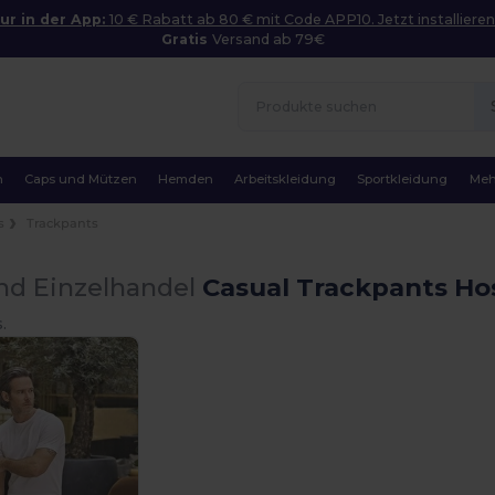
ur in der App:
10 € Rabatt ab 80 € mit Code APP10. Jetzt installieren
Gratis
Versand ab 79€
n
Caps und Mützen
Hemden
Arbeitskleidung
Sportkleidung
Meh
s
Trackpants
nd Einzelhandel
Casual Trackpants Ho
.