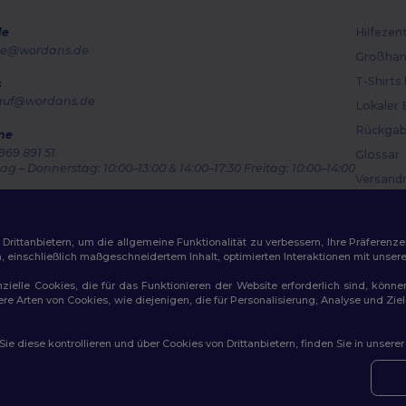
de
Hilfezen
e@wordans.de
Großhan
T-Shirts
s
auf@wordans.de
Lokaler 
Rückgab
ne
969 891 51
Glossar
g – Donnerstag: 10:00–13:00 & 14:00–17:30 Freitag: 10:00–14:00
Versand
ragsverfolgung
Gutsche
ittanbietern, um die allgemeine Funktionalität zu verbessern, Ihre Präferenze
n, einschließlich maßgeschneidertem Inhalt, optimierten Interaktionen mit unse
zielle Cookies, die für das Funktionieren der Website erforderlich sind, könne
dere Arten von Cookies, wie diejenigen, die für Personalisierung, Analyse und 
ichtlinien
|
Datenschutzbestimmungen
|
Cookie-Richtlinie
|
Site M
e diese kontrollieren und über Cookies von Drittanbietern, finden Sie in unsere
👋
Ha
Wenn 
konta