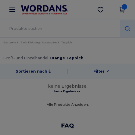
×
Wordans App
App holen
Bessere Preise in der App!
Startseite
Basic Kleidung | Accessoires
Teppich
Groß- und Einzelhandel
Orange Teppich
Sortieren nach
Filter
✓
keine Ergebnisse.
keine Ergebnisse.
Alle Produkte Anzeigen.
FAQ