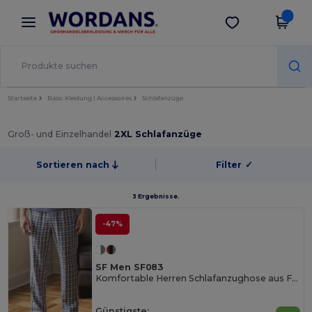
×
Wordans App
App holen
Bessere Preise in der App!
Startseite
Basic Kleidung | Accessoires
Schlafanzüge
Groß- und Einzelhandel
2XL Schlafanzüge
Sortieren nach
Filter
✓
3 Ergebnisse.
-47%
SF Men SF083
Komfortable Herren Schlafanzughose aus Flanell
Günstigste: