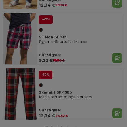
12,34 €
23,10 €
-47%
SF Men SF082
Pyjama -Shorts für Männer
Günstigste:
9,25 €
17,30 €
-50%
Skinnifit SFM083
Men's tartan lounge trousers
Günstigste:
12,34 €
24,52 €