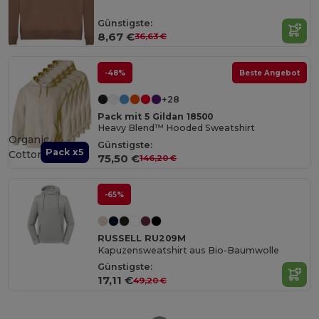
Günstigste:
8,67 €
36,63 €
-48%
Beste Angebot
+28
Pack mit 5 Gildan 18500
Heavy Blend™ Hooded Sweatshirt
Organic
Günstigste:
Pack x5
Cotton
75,50 €
146,20 €
-65%
RUSSELL RU209M
Kapuzensweatshirt aus Bio-Baumwolle
Günstigste:
17,11 €
49,20 €