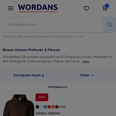
×
Wordans App
App holen
Bessere Preise in der App!
Startseite
Basic Kleidung | Accessoires
Pullover & Fleece
Unisex
Braun Unisex Pullover & Fleece
Entdecken Sie unsere Auswahl von 87 braunen Unisex-Modellen in
der Kategorie Pullover &amp; Fleece. Ob Sie ei…
Mehr
Sortieren nach
Filter
✓
87 Ergebnisse.
-64%
+34
Gildan GN940