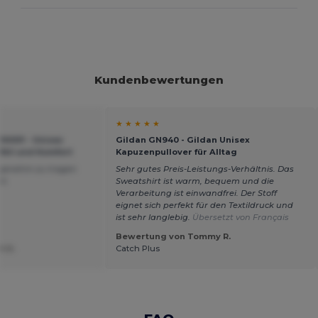
Kundenbewertungen
★ ★ ★ ★ ★
H001 - Unisex
Gildan GN940 - Gildan Unisex
Stil und Komfort
Kapuzenpullover für Alltag
angenehm zu tragen
Sehr gutes Preis-Leistungs-Verhältnis. Das
ht.
Sweatshirt ist warm, bequem und die
Verarbeitung ist einwandfrei. Der Stoff
eignet sich perfekt für den Textildruck und
ist sehr langlebig.
Übersetzt von Français
Bewertung von Tommy R.
t U.
Catch Plus