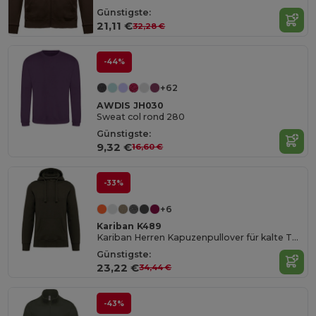
Günstigste:
21,11 €
32,28 €
-44%
+62
AWDIS JH030
Sweat col rond 280
Günstigste:
9,32 €
16,60 €
-33%
+6
Kariban K489
Kariban Herren Kapuzenpullover für kalte Tage
Günstigste:
23,22 €
34,44 €
-43%