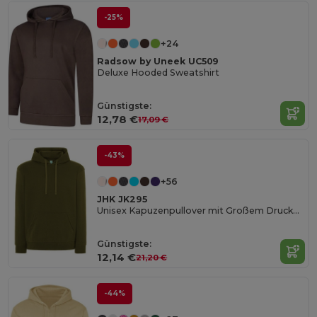
-25%
+24
Radsow by Uneek UC509
Deluxe Hooded Sweatshirt
Günstigste:
12,78 €
17,09 €
-43%
+56
JHK JK295
Unisex Kapuzenpullover mit Großem Druckbereich
Günstigste:
12,14 €
21,20 €
-44%