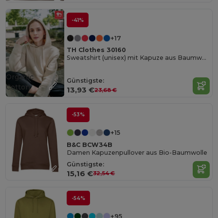
-41%
+17
TH Clothes 30160
Sweatshirt (unisex) mit Kapuze aus Baumwolle und Polyester
Organic
Günstigste:
Cotton
13,93 €
23,68 €
-53%
+15
B&C BCW34B
Damen Kapuzenpullover aus Bio-Baumwolle
Günstigste:
15,16 €
32,54 €
-54%
+95