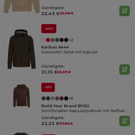
Günstigste:
22,43 €
25,78 €
-44%
+2
Kariban K444
Sweatshirt Jacke mit Kapuze
Günstigste:
31,13 €
55,57 €
-41%
+5
Build Your Brand BY012
Komfortabler Kapuzenpullover mit Reißverschluss
Günstigste:
22,33 €
37,80 €