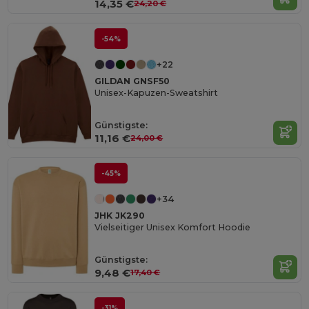
14,35 €
24,20 €
-54%
+22
GILDAN GNSF50
Unisex-Kapuzen-Sweatshirt
Günstigste:
11,16 €
24,00 €
-45%
+34
JHK JK290
Vielseitiger Unisex Komfort Hoodie
Günstigste:
9,48 €
17,40 €
-31%