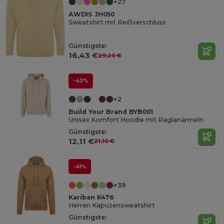
+27
AWDIS JH050
Sweatshirt mit Reißverschluss
Günstigste:
16,43 €
29,20 €
-43%
+2
Build Your Brand BYB001
Unisex Komfort Hoodie mit Raglanärmeln
Günstigste:
12,11 €
21,10 €
-41%
+39
Kariban K476
Herren Kapuzensweatshirt
Günstigste: