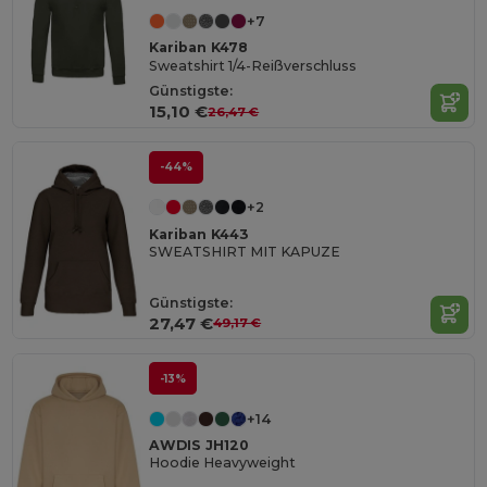
+7
Kariban K478
Sweatshirt 1/4-Reißverschluss
Günstigste:
15,10 €
26,47 €
-44%
+2
Kariban K443
SWEATSHIRT MIT KAPUZE
Günstigste:
27,47 €
49,17 €
-13%
+14
AWDIS JH120
Hoodie Heavyweight