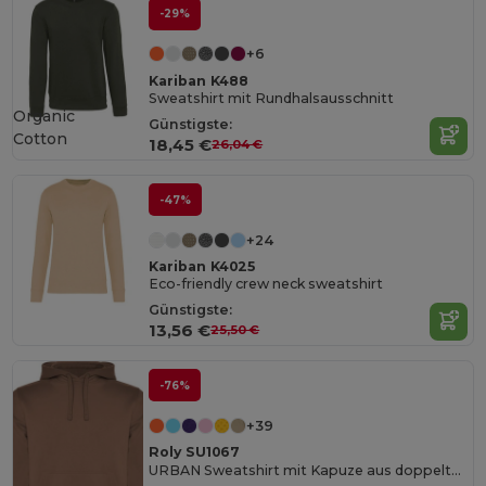
-29%
+6
Kariban K488
Sweatshirt mit Rundhalsausschnitt
Organic
Günstigste:
Cotton
18,45 €
26,04 €
-47%
+24
Kariban K4025
Eco-friendly crew neck sweatshirt
Günstigste:
13,56 €
25,50 €
-76%
+39
Roly SU1067
URBAN Sweatshirt mit Kapuze aus doppeltem Stoff