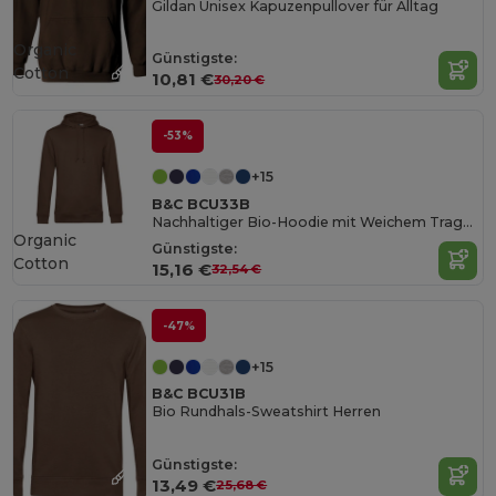
Gildan Unisex Kapuzenpullover für Alltag
Organic
Günstigste:
Cotton
10,81 €
30,20 €
-53%
+15
B&C BCU33B
Nachhaltiger Bio-Hoodie mit Weichem Tragekomfort
Organic
Günstigste:
Cotton
15,16 €
32,54 €
-47%
+15
B&C BCU31B
Bio Rundhals-Sweatshirt Herren
Günstigste:
13,49 €
25,68 €