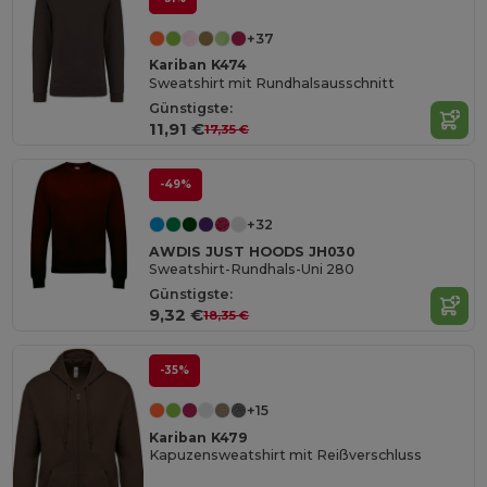
+37
Kariban K474
Sweatshirt mit Rundhalsausschnitt
Günstigste:
11,91 €
17,35 €
-49%
+32
AWDIS JUST HOODS JH030
Sweatshirt-Rundhals-Uni 280
Günstigste:
9,32 €
18,35 €
-35%
+15
Kariban K479
Kapuzensweatshirt mit Reißverschluss