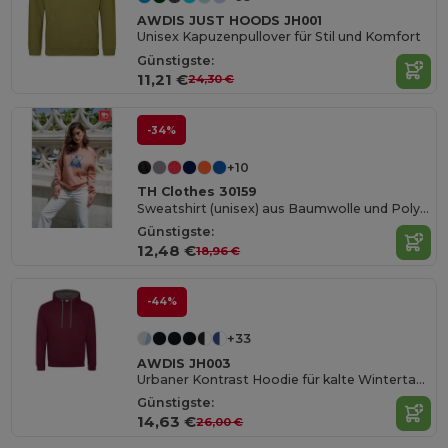
AWDIS JUST HOODS JH001
Unisex Kapuzenpullover für Stil und Komfort
Günstigste:
11,21 €
24,30 €
-34%
+10
TH Clothes 30159
Sweatshirt (unisex) aus Baumwolle und Polyester
Günstigste:
12,48 €
18,96 €
-44%
+33
AWDIS JH003
Urbaner Kontrast Hoodie für kalte Wintertage
Günstigste:
14,63 €
26,00 €