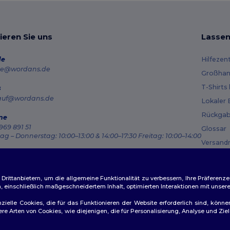
ieren Sie uns
Lassen
de
Hilfezen
e@wordans.de
Großhan
T-Shirts
s
auf@wordans.de
Lokaler 
Rückgab
ne
969 891 51
Glossar
g – Donnerstag: 10:00–13:00 & 14:00–17:30 Freitag: 10:00–14:00
Versand
ragsverfolgung
Gutsche
ittanbietern, um die allgemeine Funktionalität zu verbessern, Ihre Präferenze
n, einschließlich maßgeschneidertem Inhalt, optimierten Interaktionen mit unse
zielle Cookies, die für das Funktionieren der Website erforderlich sind, könne
dere Arten von Cookies, wie diejenigen, die für Personalisierung, Analyse und 
ichtlinien
|
Datenschutzbestimmungen
|
Cookie-Richtlinie
|
Site M