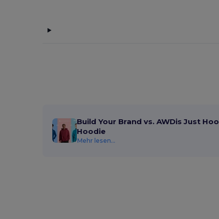
Build Your Brand vs. AWDis Just Hoo
Hoodie
Mehr lesen...