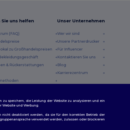
 Sie uns helfen
Unser Unternehmen
trum (FAQ)
Wer wir sind
delspreise
Unsere Partnerdrucker
 lokal zu Großhandelspreisen
Für Influencer
Bekleidungsgeschäft
Kontaktieren Sie uns
en & Rückerstattungen
Blog
Karrierezentrum
methoden
incodes
n zu speichern, die Leistung der Website zu analysieren und ein
rer Website und Werbung.
n nicht deaktiviert werden, da sie für den korrekten Betrieb der
Zielgruppenansprache verwendet werden, zulassen oder blockieren
ap