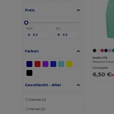
Preis
Von
Zu
€
€
Farben
Malfini 178
Bequeme Freize
Günstigste:
6,50 €
1
Geschlecht - Alter
Damen
(2)
Herren
(2)