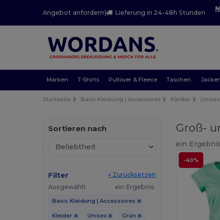
N
Angebot anfordern
|
Lieferung in 24-48h Stunden
Marken
T-Shirts
Pullover & Fleece
Taschen
Jacke
Startseite
Basic Kleidung | Accessoires
Kleider
Unisex
Groß- u
Sortieren nach
ein Ergebnis
-40%
Filter
« Zurücksetzen
Ausgewählt
ein Ergebnis.
Basic Kleidung | Accessoires
Kleider
Unisex
Grün