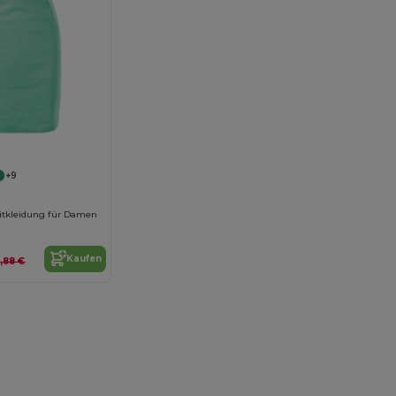
+9
itkleidung für Damen
Kaufen
0,88 €