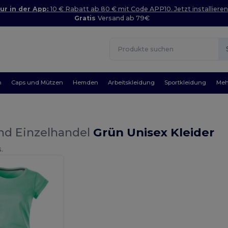
ur in der App:
10 € Rabatt ab 80 € mit Code APP10. Jetzt installieren
Gratis
Versand ab 79€
n
Caps und Mützen
Hemden
Arbeitskleidung
Sportkleidung
Meh
nd Einzelhandel
Grün Unisex Kleider
.