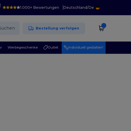
!
1.000+ Bewertungen
Deutschland
/
De
Suchen
Bestellung verfolgen
r
Werbegeschenke
Outlet
Individuell gestalten!