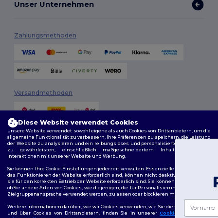
Unser Unternehmen
Zahlungsmethoden
Versandmethoden
Diese Website verwendet Cookies
Unsere Website verwendet sowohl eigene als auch Cookies von Drittanbietern, um die
allgemeine Funktionalität zu verbessern, Ihre Präferenzen zu speichern, die Leistung
der Website zu analysieren und ein reibungsloses und personalisiertes Surferlebnis
zu gewährleisten, einschließlich maßgeschneidertem Inhalt, optimierten
Interaktionen mit unserer Website und Werbung.
Du ha
Folge uns
Sie können Ihre Cookie-Einstellungen jederzeit verwalten. Essenzielle Cookies, die für
das Funktionieren der Website erforderlich sind, können nicht deaktiviert werden, da
Rabatt e
sie für den korrekten Betrieb der Website erforderlich sind. Sie können jedoch wählen,
ob Sie andere Arten von Cookies, wie diejenigen, die für Personalisierung, Analyse und
Zielgruppenansprache verwendet werden, zulassen oder blockieren möchten.
2026. Alle Rechte vorbehalten
Vorname
Weitere Informationen darüber, wie wir Cookies verwenden, wie Sie diese kontrollieren
Allgemeine Geschäftsbedingungen
|
Personalisierungsrichtlinien
|
und über Cookies von Drittanbietern, finden Sie in unserer
Cookies Policy
und