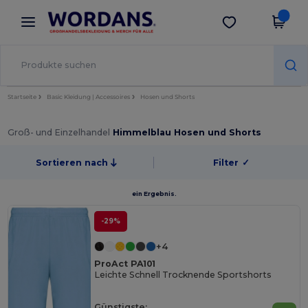
×
Wordans App
App holen
Bessere Preise in der App!
Startseite
Basic Kleidung | Accessoires
Hosen und Shorts
Groß- und Einzelhandel
Himmelblau Hosen und Shorts
Sortieren nach
Filter
✓
ein Ergebnis.
-29%
+4
ProAct PA101
Leichte Schnell Trocknende Sportshorts
Günstigste: