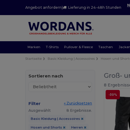
N
Angebot anfordern
|
Lieferung in 24-48h Stunden
Marken
T-Shirts
Pullover & Fleece
Taschen
Jacke
Startseite
Basic Kleidung | Accessoires
Hosen und Short
Groß- u
Sortieren nach
8 Ergebniss
-30%
Filter
« Zurücksetzen
Ausgewählt
8 Ergebnisse.
Basic Kleidung | Accessoires
Hosen und Shorts
Herren