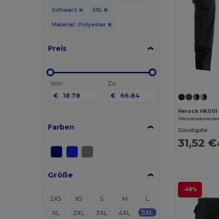
Schwarz
5XL
Material : Polyester
Preis
Von
Zu
€
€
Herock HK001
Farben
Günstigste:
31,52 €
Größe
-48%
2XS
XS
S
M
L
5XL
XL
2XL
3XL
4XL