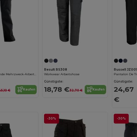
Result RS308
Russell JZ001
Wasserabweisende Mehrzweck-Arbeitshose Thor
Workwear Arbeitshose
Pantalon De Tr
Günstigste:
Günstigste:
18,78 €
24,67
Kaufen
Kaufen
45,10 €
32,70 €
€
-30%
-30%