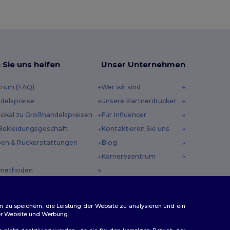
 Sie uns helfen
Unser Unternehmen
trum (FAQ)
Wer wir sind
delspreise
Unsere Partnerdrucker
 lokal zu Großhandelspreisen
Für Influencer
Bekleidungsgeschäft
Kontaktieren Sie uns
en & Rückerstattungen
Blog
Karrierezentrum
methoden
incodes
n zu speichern, die Leistung der Website zu analysieren und ein
rer Website und Werbung.