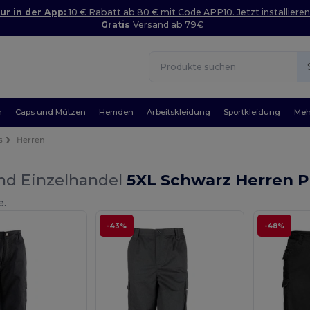
ur in der App:
10 € Rabatt ab 80 € mit Code APP10. Jetzt installieren
Gratis
Versand ab 79€
n
Caps und Mützen
Hemden
Arbeitskleidung
Sportkleidung
Meh
s
Herren
nd Einzelhandel
5XL Schwarz Herren P
e.
-43%
-48%