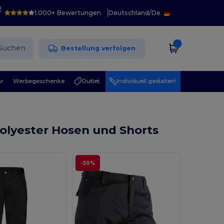
!
1.000+ Bewertungen
Deutschland
/
De
Suchen
Bestellung verfolgen
r
Werbegeschenke
Outlet
Individuell gestalten!
olyester Hosen und Shorts
-30%