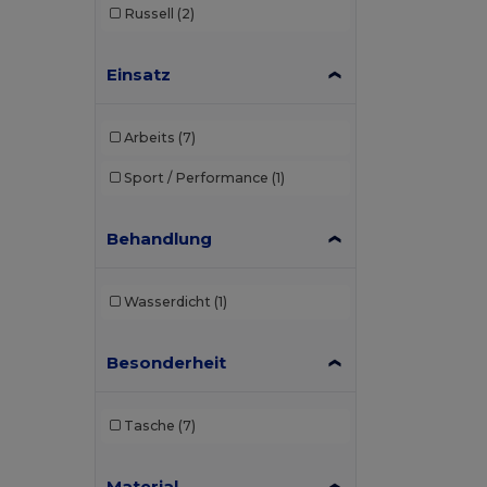
Russell
(2)
Einsatz
Arbeits
(7)
Sport / Performance
(1)
Behandlung
Wasserdicht
(1)
Besonderheit
Tasche
(7)
Material