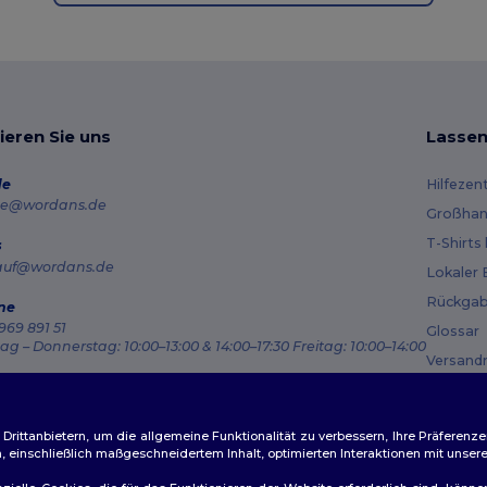
ieren Sie uns
Lassen
de
Hilfezen
e@wordans.de
Großhan
T-Shirts
s
auf@wordans.de
Lokaler 
Rückgab
ne
969 891 51
Glossar
g – Donnerstag: 10:00–13:00 & 14:00–17:30 Freitag: 10:00–14:00
Versand
ragsverfolgung
Gutsche
ittanbietern, um die allgemeine Funktionalität zu verbessern, Ihre Präferenze
n, einschließlich maßgeschneidertem Inhalt, optimierten Interaktionen mit unse