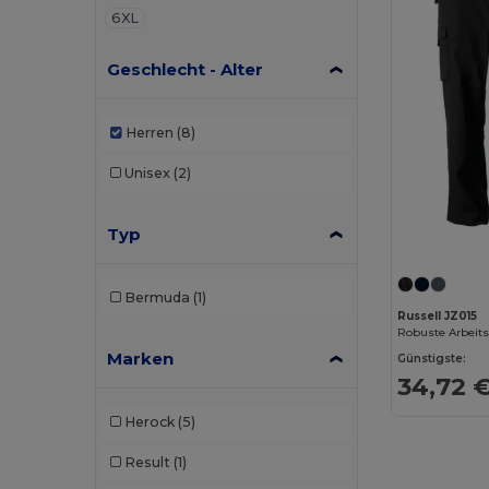
6XL
Geschlecht - Alter
Herren
(8)
Unisex
(2)
Typ
Bermuda
(1)
Russell JZ015
Marken
Günstigste:
34,72 
Herock
(5)
Result
(1)