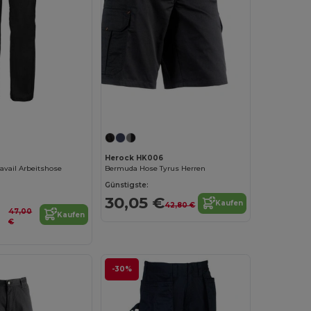
Herock HK006
avail Arbeitshose
Bermuda Hose Tyrus Herren
Günstigste:
30,05 €
Kaufen
42,80 €
47,00
Kaufen
€
-30%