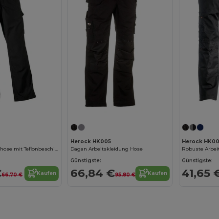
Herock HK005
Herock HK0
Robuste Arbeitshose mit Teflonbeschichtung und Kniepolstern
Dagan Arbeitskleidung Hose
Günstigste:
Günstigste:
€
66,84 €
41,65 
Kaufen
Kaufen
66,70 €
95,80 €