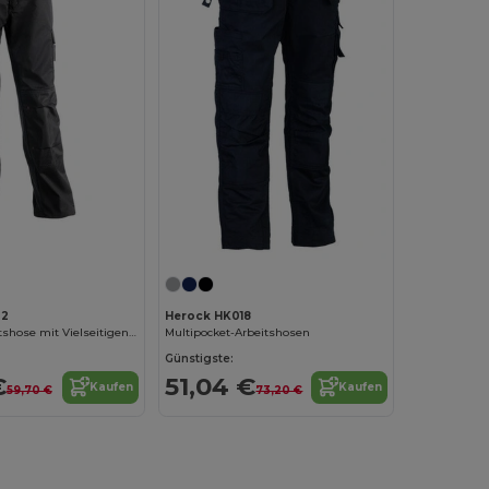
02
Herock HK018
Robuste Arbeitshose mit Vielseitigen Taschen
Multipocket-Arbeitshosen
Günstigste:
€
51,04 €
Kaufen
Kaufen
59,70 €
73,20 €