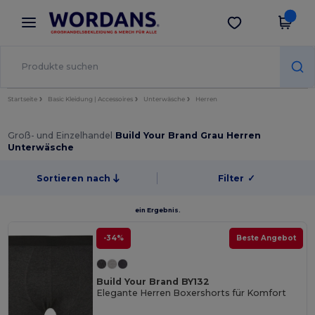
×
Wordans App
App holen
Bessere Preise in der App!
Startseite
Basic Kleidung | Accessoires
Unterwäsche
Herren
Groß- und Einzelhandel
Build Your Brand Grau Herren
Unterwäsche
Sortieren nach
Filter
✓
ein Ergebnis.
-34%
Beste Angebot
Build Your Brand BY132
Elegante Herren Boxershorts für Komfort